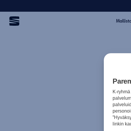
Mallist
Parem
K-ryhmä 
palvelumm
palvelui
personoi
”Hyväksy
linkin ka