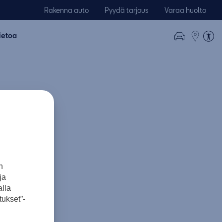
Rakenna auto
Pyydä tarjous
Varaa huolto
ietoa
n
ja
lla
ukset”-