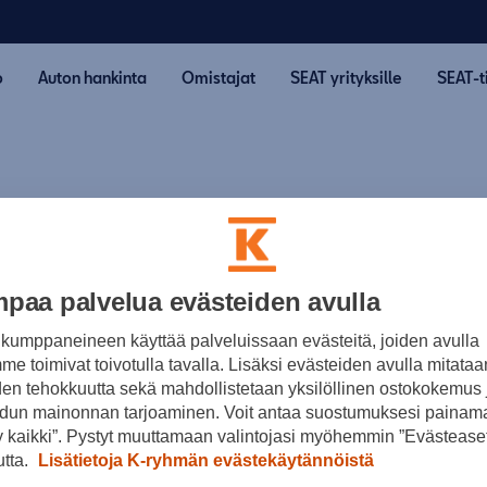
o
Auton hankinta
Omistajat
SEAT yrityksille
SEAT-t
paa palvelua evästeiden avulla
kumppaneineen käyttää palveluissaan evästeitä, joiden avulla
e toimivat toivotulla tavalla. Lisäksi evästeiden avulla mitataa
den tehokkuutta sekä mahdollistetaan yksilöllinen ostokokemus 
dun mainonnan tarjoaminen. Voit antaa suostumuksesi painama
 kaikki”. Pystyt muuttamaan valintojasi myöhemmin ”Evästeaset
utta.
Lisätietoja K-ryhmän evästekäytännöistä