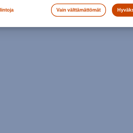
lintoja
Vain välttämättömät
Hyväks