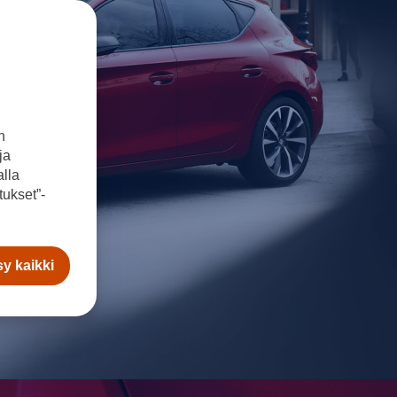
n
ja
lla
ukset”-
y kaikki