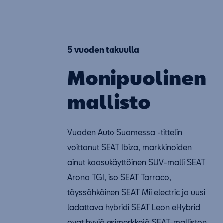
5 vuoden takuulla
Monipuolinen
mallisto
Vuoden Auto Suomessa -tittelin
voittanut SEAT Ibiza, markkinoiden
ainut kaasukäyttöinen SUV-malli SEAT
Arona TGI, iso SEAT Tarraco,
täyssähköinen SEAT Mii electric ja uusi
ladattava hybridi SEAT Leon eHybrid
ovat hyviä esimerkkejä SEAT-malliston