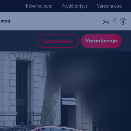
Rakenna auto
Pyydä tarjous
Varaa huolto
ietoa
Varaa koeajo
Varaa huolto