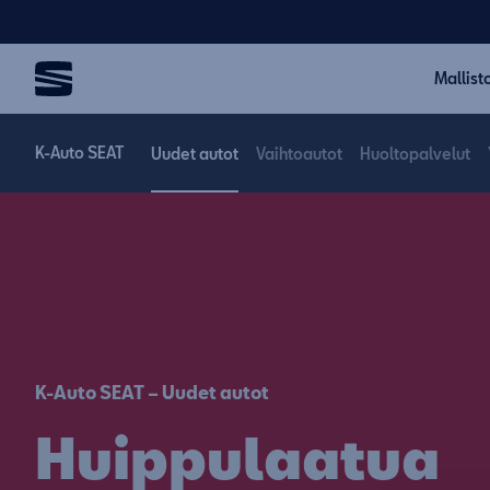
Mallist
K-Auto SEAT
Uudet autot
Vaihtoautot
Huoltopalvelut
K-Auto SEAT – Uudet autot
Huippulaatua