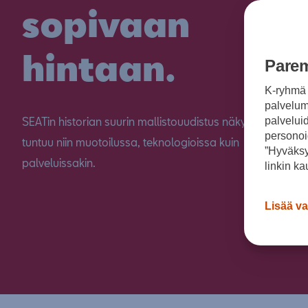
sopivaan
hintaan.
Parem
K-ryhmä 
palvelumm
SEATin historian suurin mallistouudistus näkyy ja
palvelui
personoi
tuntuu niin muotoilussa, teknologioissa kuin
”Hyväksy
palveluissakin.
linkin ka
Lisää va