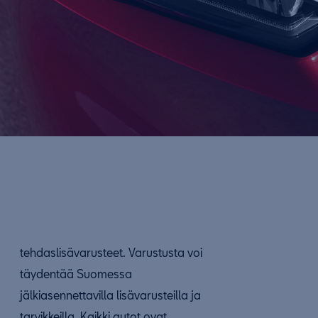
tehdaslisävarusteet. Varustusta voi
täydentää Suomessa
jälkiasennettavilla lisävarusteilla ja
tarvikkeilla. Kaikki autot ovat