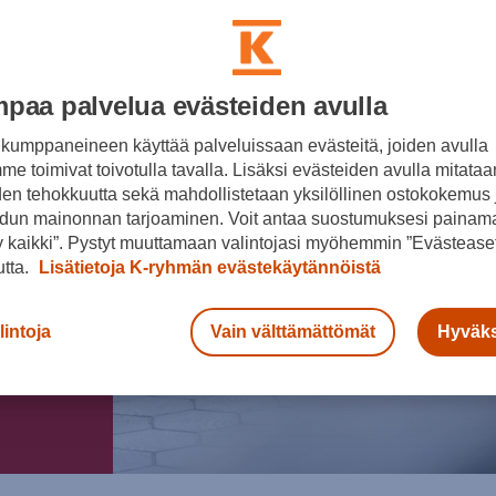
paa palvelua evästeiden avulla
kumppaneineen käyttää palveluissaan evästeitä, joiden avulla
e toimivat toivotulla tavalla. Lisäksi evästeiden avulla mitataa
den tehokkuutta sekä mahdollistetaan yksilöllinen ostokokemus 
dun mainonnan tarjoaminen. Voit antaa suostumuksesi painama
 kaikki”. Pystyt muuttamaan valintojasi myöhemmin ”Evästeaset
utta.
Lisätietoja K-ryhmän evästekäytännöistä
lintoja
Vain välttämättömät
Hyväks