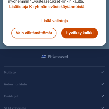
myöhemmin ”Evästeasetukset”-linkin kautta.
Haluatko uuden auton käyttöösi nopeasti? Nopean toimituksen
Lisätietoja K-ryhmän evästekäytännöistä
autojen hakupalvelu sisältää kattavan valikoiman jo maassa
olevista uusista SEAT-malleista.
Lisää valintoja
Vain välttämättömät
Hyväksy kaikki
Tutustu valikoimaan
Finland
suomi
Mallisto
Arona
Auton hankinta
Leon
Rakenna uusi SEAT
Omistajat
Leon Sportstourer
Autoja nopeaan toimitukseen
Huoltopalvelut ja varusteet
Sähköautot
SEAT yrityksille