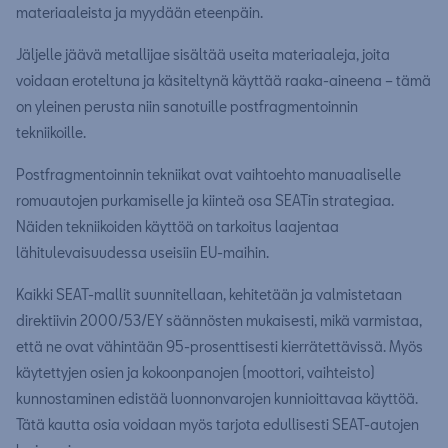
materiaaleista ja myydään eteenpäin.
Jäljelle jäävä metallijae sisältää useita materiaaleja, joita
voidaan eroteltuna ja käsiteltynä käyttää raaka-aineena – tämä
on yleinen perusta niin sanotuille postfragmentoinnin
tekniikoille.
Postfragmentoinnin tekniikat ovat vaihtoehto manuaaliselle
romuautojen purkamiselle ja kiinteä osa SEATin strategiaa.
Näiden tekniikoiden käyttöä on tarkoitus laajentaa
lähitulevaisuudessa useisiin EU-maihin.
Kaikki SEAT-mallit suunnitellaan, kehitetään ja valmistetaan
direktiivin 2000/53/EY säännösten mukaisesti, mikä varmistaa,
että ne ovat vähintään 95-prosenttisesti kierrätettävissä. Myös
käytettyjen osien ja kokoonpanojen (moottori, vaihteisto)
kunnostaminen edistää luonnonvarojen kunnioittavaa käyttöä.
Tätä kautta osia voidaan myös tarjota edullisesti SEAT-autojen