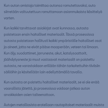
Kun auton omistaja toimittaa autonsa romutettavaksi, auto
siirretään valtuutettuun romuttamoon asianmukaista käsittelyä
varten.
Kun kaikki tarvittavat asiakirjat ovat kunnossa, autosta
poistetaan ensin haitalliset materiaalit. Tässä prosessissa
autosta poistetaan hallitusti kaikki ympäristölle haitalliset osat
ja aineet, jotta ne eivät pääse maaperään, veteen tai ilmaan.
Kun öljy, suodattimet, jarruneste, akut, katalysaattorit,
jäähdytysneste ja muut vastaavat materiaalit on poistettu
autosta, ne varastoidaan erillään tähän tarkoitettuihin tiiviisiin
säiliöihin ja käsitellään lain edellyttämällä tavalla.
Kun autosta on poistettu haitalliset materiaalit, se ei ole enää
vaarallista jätettä, ja prosessissa voidaan jatkaa auton
arvokkaiden osien talteenottoon.
Autojen metalliosista erotellaan rautapitoiset materiaalit muista