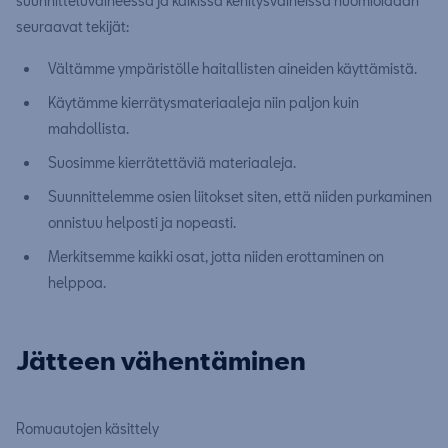
suunnitteluvaiheessa ja kaikissa kehitysvaiheissa huomioidaan
seuraavat tekijät:
Vältämme ympäristölle haitallisten aineiden käyttämistä.
Käytämme kierrätysmateriaaleja niin paljon kuin
mahdollista.
Suosimme kierrätettäviä materiaaleja.
Suunnittelemme osien liitokset siten, että niiden purkaminen
onnistuu helposti ja nopeasti.
Merkitsemme kaikki osat, jotta niiden erottaminen on
helppoa.
Jätteen vähentäminen
Romuautojen käsittely