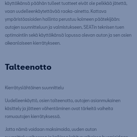
käyttöikänsä päähän tulleet tuotteet eivät ole pelkkää jätettä,
vaan uudelleenkäytettävää raaka-ainetta. Kattava
ympäristöasioiden hallinta perustuu kolmeen päätekijään:
autojen suunnitteluun ja valmistukseen, SEATin teknisen tuen
optimointiin sekä käyttöikänsä lopussa olevan auton ja sen osien
oikeanlaiseen kierrätykseen.
Talteenotto
Kierrätyslähtöinen suunnittelu
Uudelleenkäyttö, osien talteenotto, autojen asianmukainen
käsittely ja jätteen vähentäminen ovat tärkeitä vaiheita
romuautojen kierrätyksessä.
Jotta nämä voidaan maksimoida, uuden auton