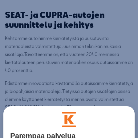
SEAT- ja CUPRA-autojen
suunnittelu ja kehitys
Kehitämme autoihimme kierrätetyistä ja uusiutuvista
materiaaleista valmistettuja, uusimman tekniikan mukaisia
sisätiloja. Tavoitteemme on, että vuoteen 2040 mennessä
kiertotalouteen perustuvien materiaalien osuus autoissamme on
40 prosenttia.
Edistämme innovaatioita käyttämällä autoissamme kierrätettyjä
ja biopohjaisia materiaaleja. Tietyissä autojen sisätilojen osissa
olemme käyttäneet kierrätetystä merimuovista valmistettua
SEAQUAL® YARN -lankaa sekä 73 prosenttia kierrätettyä
polyesteria sisältävää, vesipohjaisella prosessilla valmistettua
Dinamica®-mikrokuitua. Olemme ottaneet käyttöön myös
esimerkiksi Bcompin pellavapohjaisia komposiittimateriaaleja
Parempaa palvelua