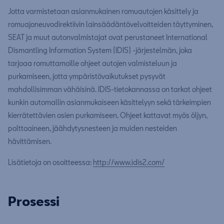
Jotta varmistetaan asianmukainen romuautojen käsittely ja
romuajoneuvodirektiivin lainsäädäntövelvoitteiden täyttyminen,
SEAT ja muut autonvalmistajat ovat perustaneet International
Dismantling Information System (IDIS) -järjestelmän, joka
tarjoaa romuttamoille ohjeet autojen valmisteluun ja
purkamiseen, jotta ympäristövaikutukset pysyvät
mahdollisimman vähäisinä. IDIS-tietokannassa on tarkat ohjeet
kunkin automallin asianmukaiseen käsittelyyn sekä tärkeimpien
kierrätettävien osien purkamiseen. Ohjeet kattavat myös öljyn,
polttoaineen, jäähdytysnesteen ja muiden nesteiden
hävittämisen.
Lisätietoja on osoitteessa:
http://www.idis2.com/
Prosessi