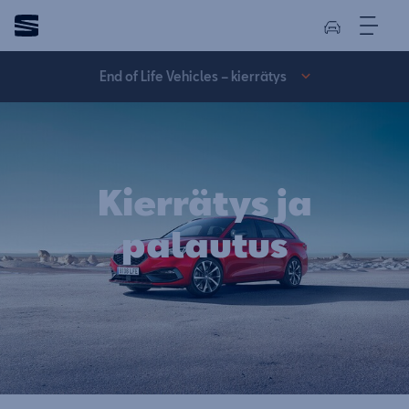
End of Life Vehicles – kierrätys
Kierrätys ja
palautus