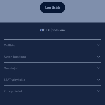
Lue lisää
Finland
suomi
Mallisto
Arona
Auton hankinta
Leon
Rakenna uusi SEAT
Omistajat
Leon Sportstourer
Autoja nopeaan toimitukseen
Huoltopalvelut ja varusteet
Sähköautot
SEAT yrityksille
K-Auto SEAT
Lisävarusteet ja tarvikkeet
CUPRA
SEAT yrityksille
Varaa koeajo
Yhteystiedot
Huolenpitosopimus
Huolto ja takuu
Hinnastot ja esitteet
Jälleenmyyjähaku
Liikkumisturva