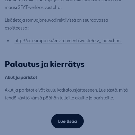
maasi SEAT-verkkosivustolta.
Lisätietoja romuajoneuvodirektiivistä on seuraavassa
osoitteessa::
http://ec.europa.eu/environment/waste/elv_index.html
Palautus ja kierrätys
Akut ja paristot
Akut ja paristot eivät kuulu kotitalousjätteeseen. Lue tästä, mitä
tehdä käyttöikänsä päähän tulleille akuille ja paristoille.
Lue lisää