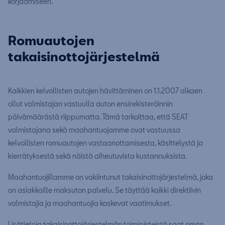
korjaamiseen.
Romuautojen
takaisinottojärjestelmä
Kaikkien kelvollisten autojen hävittäminen on 1.1.2007 alkaen
ollut valmistajan vastuulla auton ensirekisteröinnin
päivämäärästä riippumatta. Tämä tarkoittaa, että SEAT
valmistajana sekä maahantuojamme ovat vastuussa
kelvollisten romuautojen vastaanottamisesta, käsittelystä ja
kierrätyksestä sekä näistä aiheutuvista kustannuksista.
Maahantuojillamme on vakiintunut takaisinottojärjestelmä, joka
on asiakkaille maksuton palvelu. Se täyttää kaikki direktiivin
valmistajia ja maahantuojia koskevat vaatimukset.
Lisätietoja takaisinottojärjestelmän toimipisteistä saat oman