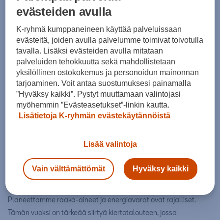
tiettyjen automalliemme CUP-kuppi-istuimissa.
evästeiden avulla
SEAT S.A. on aktiivisesti mukana uudelleenkäytön sovelluksiin ja
K-ryhmä kumppaneineen käyttää palveluissaan
kierrätykseen kohdistuvissa tutkimusprojekteissa, joita ovat
evästeitä, joiden avulla palvelumme toimivat toivotulla
esimerkiksi RELOAD (jossa edistetään tekniikoita arvokkaiden
tavalla. Lisäksi evästeiden avulla mitataan
materiaalien talteenottoon sähköautojen arvoketjussa), ECLIPSE
palveluiden tehokkuutta sekä mahdollistetaan
yksilöllinen ostokokemus ja personoidun mainonnan
(jossa tutkitaan uusia teknologiareittejä
tarjoaminen. Voit antaa suostumuksesi painamalla
polymeerikompleksijätteen kierrättämiseen ja talteenottoon
”Hyväksy kaikki”. Pystyt muuttamaan valintojasi
romuautoista) ja TREASURE (jossa arvioidaan erilaisia
myöhemmin ”Evästeasetukset”-linkin kautta.
kiertotalouden skenaarioita autoalalla).
Lisätietoja K-ryhmän evästekäytännöistä
Lisää valintoja
End-of-life vehicles (ELV) –
autojen romuttaminen
Vain välttämättömät
Hyväksy kaikki
Planeettamme raaka-aineet ja energiavarat ovat rajalliset.
Tämän vuoksi on tärkeää siirtyä kiertotalouteen, jossa