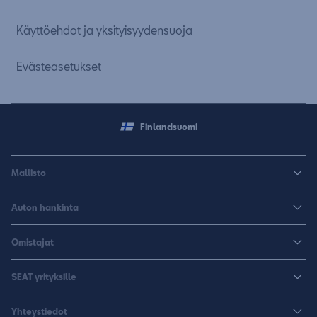
Käyttöehdot ja yksityisyydensuoja
Evästeasetukset
Finland
suomi
Mallisto
Arona
Auton hankinta
Leon
Rakenna uusi SEAT
Omistajat
Leon Sportstourer
Autoja nopeaan toimitukseen
Huoltopalvelut ja varusteet
Sähköautot
SEAT yrityksille
K-Auto SEAT
Lisävarusteet ja tarvikkeet
CUPRA
SEAT yrityksille
Varaa koeajo
Yhteystiedot
Huolenpitosopimus