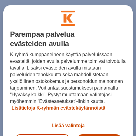
Arona
Leon
Parempaa palvelua
Leon Sportstourer
evästeiden avulla
K-ryhmä kumppaneineen käyttää palveluissaan
Nopean toimituksen autot
evästeitä, joiden avulla palvelumme toimivat toivotulla
tavalla. Lisäksi evästeiden avulla mitataan
Sähköautot
palveluiden tehokkuutta sekä mahdollistetaan
yksilöllinen ostokokemus ja personoidun mainonnan
CUPRA
tarjoaminen. Voit antaa suostumuksesi painamalla
”Hyväksy kaikki”. Pystyt muuttamaan valintojasi
myöhemmin ”Evästeasetukset”-linkin kautta.
Lisätietoja K-ryhmän evästekäytännöistä
Auton hankinta
Lisää valintoja
Rakenna uusi SEAT