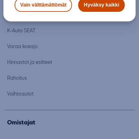
Vain välttämättömät
Hyväksy kaikki
Autoja nopeaan toimitukseen
K-Auto SEAT
Varaa koeajo
Hinnastot ja esitteet
Rahoitus
Vaihtoautot
Omistajat