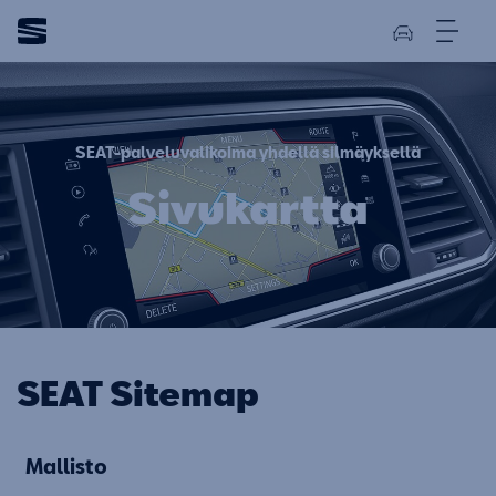
SEAT-palveluvalikoima yhdellä silmäyksellä
Sivukartta
SEAT Sitemap
Mallisto