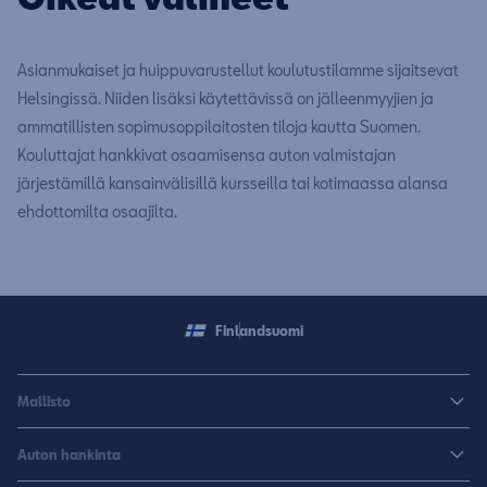
Asianmukaiset ja huippuvarustellut koulutustilamme sijaitsevat
Helsingissä. Niiden lisäksi käytettävissä on jälleenmyyjien ja
ammatillisten sopimusoppilaitosten tiloja kautta Suomen.
Kouluttajat hankkivat osaamisensa auton valmistajan
järjestämillä kansainvälisillä kursseilla tai kotimaassa alansa
ehdottomilta osaajilta.
Finland
suomi
Mallisto
Arona
Auton hankinta
Leon