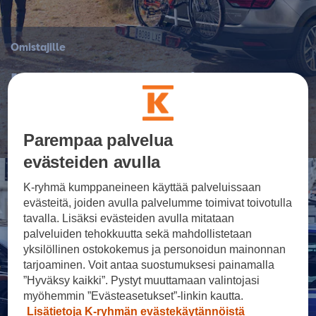
Omistajille
Huoltopalvelut ja
varusteet
Parempaa palvelua
evästeiden avulla
K-ryhmä kumppaneineen käyttää palveluissaan
evästeitä, joiden avulla palvelumme toimivat toivotulla
tavalla. Lisäksi evästeiden avulla mitataan
palveluiden tehokkuutta sekä mahdollistetaan
yksilöllinen ostokokemus ja personoidun mainonnan
tarjoaminen. Voit antaa suostumuksesi painamalla
”Hyväksy kaikki”. Pystyt muuttamaan valintojasi
myöhemmin ”Evästeasetukset”-linkin kautta.
Lisätietoja K-ryhmän evästekäytännöistä