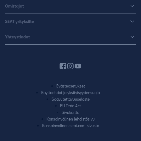
Rakenna uusi SEAT
Omistajat
Leon Sportstourer
Autoja nopeaan toimitukseen
Huoltopalvelut ja varusteet
Sähköautot
SEAT yrityksille
K-Auto SEAT
Lisävarusteet ja tarvikkeet
CUPRA
SEAT yrityksille
Varaa koeajo
Yhteystiedot
Huolenpitosopimus
Huolto ja takuu
Hinnastot ja esitteet
Jälleenmyyjähaku
Liikkumisturva
SEAT Yksityisleasing
Varaa koeajo
Laitteet ja yhdistäminen
Rahoitus
Pyydä tarjous
Autojen käyttöohjeet
Vaihtoautot
Varaa huolto
SEAT CONNECT
Evästeasetukset
Yhteydenottolomake
Käyttöehdot ja yksityisyydensuoja
Takuu
Saavutettavuuseloste
Vaatimuksenmukaisuustodistus
EU Data Act
Sivukartta
SEAT-huoltokumppanuus
Kansainvälinen lehdistösivu
Kansainvälinen seat.com-sivusto