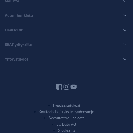
Mallisto
Arona
Auton hankinta
Leon
Rakenna uusi SEAT
Omistajat
Leon Sportstourer
Autoja nopeaan toimitukseen
Huoltopalvelut ja varusteet
Sähköautot
SEAT yrityksille
K-Auto SEAT
Lisävarusteet ja tarvikkeet
CUPRA
SEAT yrityksille
Varaa koeajo
Yhteystiedot
Huolenpitosopimus
Huolto ja takuu
Hinnastot ja esitteet
Jälleenmyyjähaku
Liikkumisturva
SEAT Yksityisleasing
Varaa koeajo
Laitteet ja yhdistäminen
Rahoitus
Pyydä tarjous
Autojen käyttöohjeet
Vaihtoautot
Varaa huolto
SEAT CONNECT
Evästeasetukset
Yhteydenottolomake
Käyttöehdot ja yksityisyydensuoja
Takuu
Saavutettavuuseloste
Vaatimuksenmukaisuustodistus
EU Data Act
Sivukartta
SEAT-huoltokumppanuus