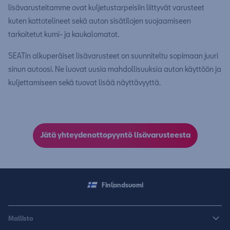
lisävarusteitamme ovat kuljetustarpeisiin liittyvät varusteet
kuten kattotelineet sekä auton sisätilojen suojaamiseen
tarkoitetut kumi- ja kaukalomatot.
SEATin alkuperäiset lisävarusteet on suunniteltu sopimaan juuri
sinun autoosi. Ne luovat uusia mahdollisuuksia auton käyttöön ja
kuljettamiseen sekä tuovat lisää näyttävyyttä.
Jätä yhteydenottopyyntö lisävarusteesta
Finland
suomi
Mallisto