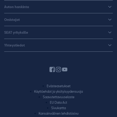
Arona
Auton hankinta
Leon
Rakenna uusi SEAT
Omistajat
Leon Sportstourer
Autoja nopeaan toimitukseen
Huoltopalvelut ja varusteet
Sähköautot
SEAT yrityksille
K-Auto SEAT
Lisävarusteet ja tarvikkeet
CUPRA
SEAT yrityksille
Varaa koeajo
Yhteystiedot
Huolenpitosopimus
Huolto ja takuu
Hinnastot ja esitteet
Jälleenmyyjähaku
Liikkumisturva
SEAT Yksityisleasing
Varaa koeajo
Laitteet ja yhdistäminen
Rahoitus
Pyydä tarjous
Autojen käyttöohjeet
Vaihtoautot
Varaa huolto
SEAT CONNECT
Evästeasetukset
Yhteydenottolomake
Käyttöehdot ja yksityisyydensuoja
Takuu
Saavutettavuuseloste
Vaatimuksenmukaisuustodistus
EU Data Act
Sivukartta
SEAT-huoltokumppanuus
Kansainvälinen lehdistösivu