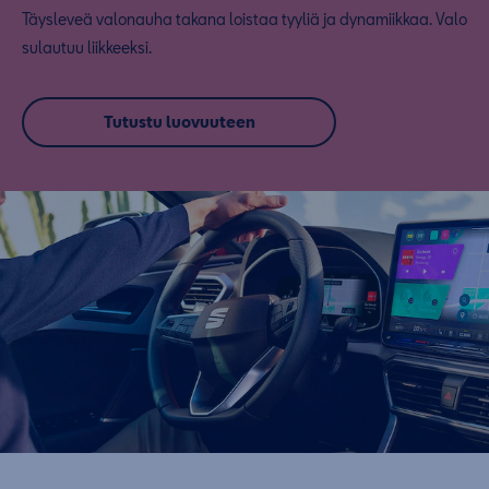
Täysleveä valonauha takana loistaa tyyliä ja dynamiikkaa. Valo
sulautuu liikkeeksi.
Tutustu luovuuteen