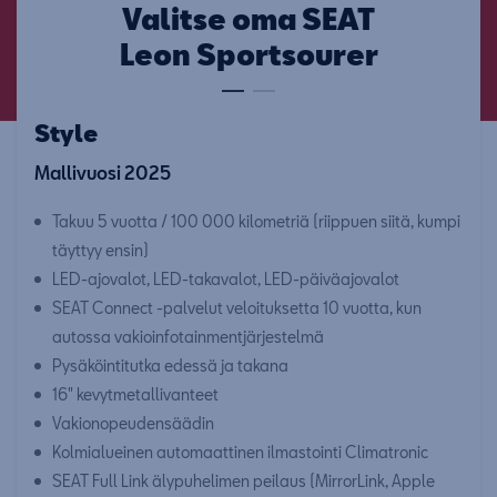
Valitse oma SEAT
Leon Sportsourer
Style
Mallivuosi 2025
Takuu 5 vuotta / 100 000 kilometriä (riippuen siitä, kumpi
täyttyy ensin)
LED-ajovalot, LED-takavalot, LED-päiväajovalot
SEAT Connect -palvelut veloituksetta 10 vuotta, kun
autossa vakioinfotainmentjärjestelmä
Pysäköintitutka edessä ja takana
16" kevytmetallivanteet
Vakionopeudensäädin
Kolmialueinen automaattinen ilmastointi Climatronic
SEAT Full Link älypuhelimen peilaus (MirrorLink, Apple