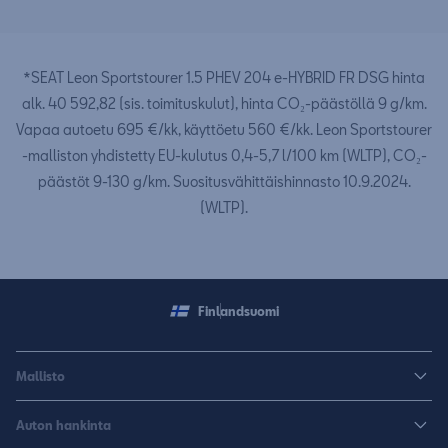
*SEAT Leon Sportstourer 1.5 PHEV 204 e-HYBRID FR DSG hinta
alk. 40 592,82 (sis. toimituskulut), hinta CO₂-päästöllä 9 g/km.
Vapaa autoetu 695 €/kk, käyttöetu 560 €/kk. Leon Sportstourer
-malliston yhdistetty EU-kulutus 0,4-5,7 l/100 km (WLTP), CO₂-
päästöt 9-130 g/km. Suositusvähittäishinnasto 10.9.2024.
(WLTP).
Finland
suomi
Mallisto
Arona
Auton hankinta
Leon