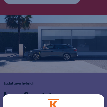
Ladattava hybridi
Leon Sportstourer e-
HYBRID