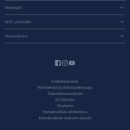
Rakenna uusi SEAT
Omistajat
Leon Sportstourer
Autoja nopeaan toimitukseen
Huoltopalvelut ja varusteet
Sähköautot
SEAT yrityksille
K-Auto SEAT
Lisävarusteet ja tarvikkeet
CUPRA
SEAT yrityksille
Varaa koeajo
Yhteystiedot
Huolenpitosopimus
Huolto ja takuu
Hinnastot ja esitteet
Jälleenmyyjähaku
Liikkumisturva
SEAT Yksityisleasing
Varaa koeajo
Laitteet ja yhdistäminen
Rahoitus
Pyydä tarjous
Autojen käyttöohjeet
Vaihtoautot
Varaa huolto
SEAT CONNECT
Evästeasetukset
Yhteydenottolomake
Käyttöehdot ja yksityisyydensuoja
Takuu
Saavutettavuuseloste
Vaatimuksenmukaisuustodistus
EU Data Act
Sivukartta
SEAT-huoltokumppanuus
Kansainvälinen lehdistösivu
Kansainvälinen seat.com-sivusto