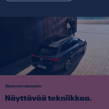
Täysleveä valonauha
Näyttävää tekniikkaa.