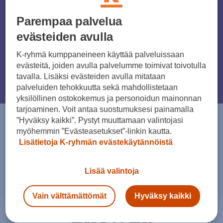
Parempaa palvelua
Ladattava hybridi jopa 131 km sähköisellä toimintamatkalla
evästeiden avulla
alkaen 34 126 €.
K-ryhmä kumppaneineen käyttää palveluissaan
evästeitä, joiden avulla palvelumme toimivat toivotulla
Tutustu ja ihastu
tavalla. Lisäksi evästeiden avulla mitataan
palveluiden tehokkuutta sekä mahdollistetaan
yksilöllinen ostokokemus ja personoidun mainonnan
tarjoaminen. Voit antaa suostumuksesi painamalla
”Hyväksy kaikki”. Pystyt muuttamaan valintojasi
SEAT-myynti palvelee
myöhemmin ”Evästeasetukset”-linkin kautta.
Osta SEAT Leon
Lisätietoja K-ryhmän evästekäytännöistä
Sportstourer
Lisää valintoja
Vain välttämättömät
Hyväksy kaikki