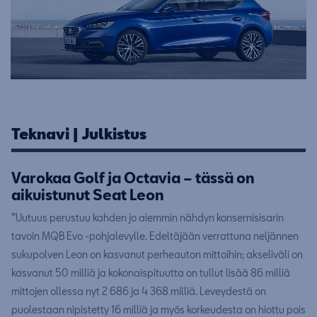
Teknavi | Julkistus
Varokaa Golf ja Octavia – tässä on
aikuistunut Seat Leon
”Uutuus perustuu kahden jo aiemmin nähdyn konsernisisarin
tavoin MQB Evo -pohjalevylle. Edeltäjään verrattuna neljännen
sukupolven Leon on kasvanut perheauton mittoihin; akseliväli on
kasvanut 50 milliä ja kokonaispituutta on tullut lisää 86 milliä
mittojen ollessa nyt 2 686 ja 4 368 milliä. Leveydestä on
puolestaan nipistetty 16 milliä ja myös korkeudesta on hiottu pois