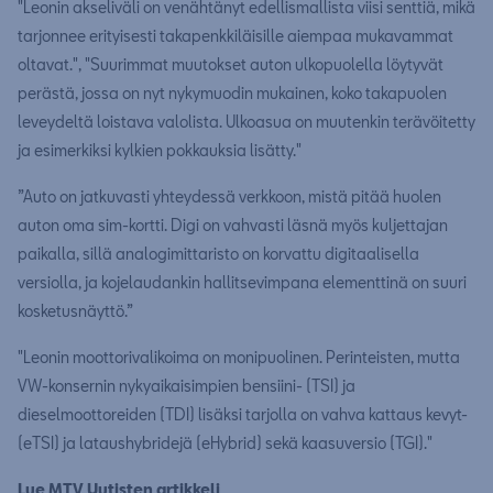
"Leonin akseliväli on venähtänyt edellismallista viisi senttiä, mikä
tarjonnee erityisesti takapenkkiläisille aiempaa mukavammat
oltavat.", "Suurimmat muutokset auton ulkopuolella löytyvät
perästä, jossa on nyt nykymuodin mukainen, koko takapuolen
leveydeltä loistava valolista. Ulkoasua on muutenkin terävöitetty
ja esimerkiksi kylkien pokkauksia lisätty."
”Auto on jatkuvasti yhteydessä verkkoon, mistä pitää huolen
auton oma sim-kortti. Digi on vahvasti läsnä myös kuljettajan
paikalla, sillä analogimittaristo on korvattu digitaalisella
versiolla, ja kojelaudankin hallitsevimpana elementtinä on suuri
kosketusnäyttö.”
"Leonin moottorivalikoima on monipuolinen. Perinteisten, mutta
VW-konsernin nykyaikaisimpien bensiini- (TSI) ja
dieselmoottoreiden (TDI) lisäksi tarjolla on vahva kattaus kevyt-
(eTSI) ja lataushybridejä (eHybrid) sekä kaasuversio (TGI)."
Lue MTV Uutisten artikkeli