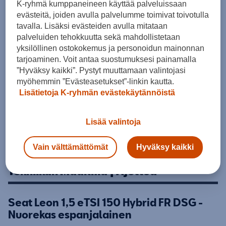
K-ryhmä kumppaneineen käyttää palveluissaan
Lue lltalehden artikkeli
evästeitä, joiden avulla palvelumme toimivat toivotulla
tavalla. Lisäksi evästeiden avulla mitataan
palveluiden tehokkuutta sekä mahdollistetaan
yksilöllinen ostokokemus ja personoidun mainonnan
tarjoaminen. Voit antaa suostumuksesi painamalla
”Hyväksy kaikki”. Pystyt muuttamaan valintojasi
myöhemmin ”Evästeasetukset”-linkin kautta.
Lisätietoja K-ryhmän evästekäytännöistä
Lisää valintoja
Vain välttämättömät
Hyväksy kaikki
Tekniikan Maailma | Ajettua
Seat Leon 1,5 eTSI 150 Hybrid FR DSG -
Nuorekas espanjalainen