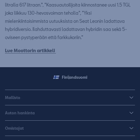
litralla 617 litraan.”, ”Kaasuautoilijoita kiinnostanee uusi 1.5 TGI,
joka liikkuu 130-hevosvoiman teholla”, ”Yksi
mielenkiintoisimmista uutuuksista on Seat Leonin ladattava
hybridiversio. Ilahduttavasti ladattavan hybridin saa sekä 5-
oviseen pystyperään että farkkukoriin.”
Lue Moottorin artikkeli
Finland
suomi
Mallisto
Arona
Auton hankinta
Leon
Rakenna uusi SEAT
Omistajat
Leon Sportstourer
Autoja nopeaan toimitukseen
Huoltopalvelut ja varusteet