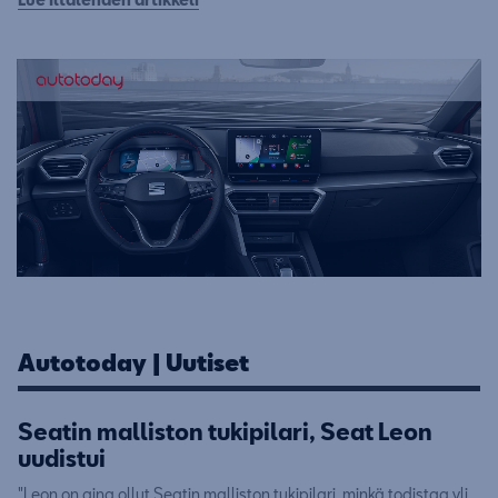
Autotoday | Uutiset
Seatin malliston tukipilari, Seat Leon
uudistui
"Leon on aina ollut Seatin malliston tukipilari, minkä todistaa yli