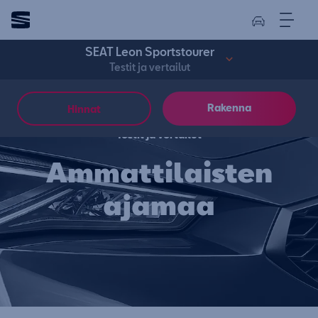
SEAT Leon Sportstourer
Testit ja vertailut
Rakenna
Hinnat
Testit ja vertailut
Ammattilaisten
ajamaa