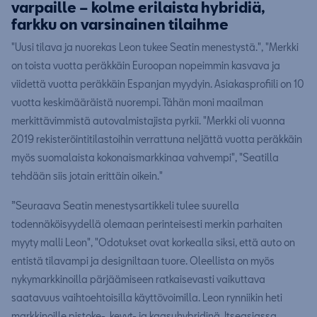
varpaille – kolme erilaista hybridiä,
farkku on varsinainen tilaihme
"Uusi tilava ja nuorekas Leon tukee Seatin menestystä.", "Merkki
on toista vuotta peräkkäin Euroopan nopeimmin kasvava ja
viidettä vuotta peräkkäin Espanjan myydyin. Asiakasprofiili on 10
vuotta keskimääräistä nuorempi. Tähän moni maailman
merkittävimmistä autovalmistajista pyrkii. "Merkki oli vuonna
2019 rekisteröintitilastoihin verrattuna neljättä vuotta peräkkäin
myös suomalaista kokonaismarkkinaa vahvempi", "Seatilla
tehdään siis jotain erittäin oikein."
”Seuraava Seatin menestysartikkeli tulee suurella
todennäköisyydellä olemaan perinteisesti merkin parhaiten
myyty malli Leon", "Odotukset ovat korkealla siksi, että auto on
entistä tilavampi ja designiltaan tuore. Oleellista on myös
nykymarkkinoilla pärjäämiseen ratkaisevasti vaikuttava
saatavuus vaihtoehtoisilla käyttövoimilla. Leon rynniikin heti
markkinoille pistoke-, kevyt- ja kaasuhybridinä. Itseasiassa,