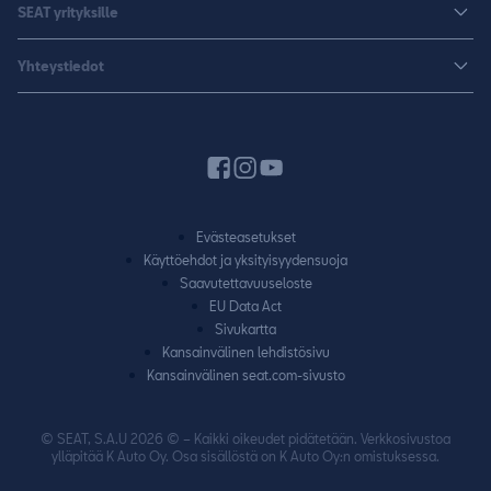
Sähköautot
SEAT yrityksille
K-Auto SEAT
Lisävarusteet ja tarvikkeet
CUPRA
SEAT yrityksille
Varaa koeajo
Yhteystiedot
Huolenpitosopimus
Huolto ja takuu
Hinnastot ja esitteet
Jälleenmyyjähaku
Liikkumisturva
SEAT Yksityisleasing
Varaa koeajo
Laitteet ja yhdistäminen
Rahoitus
Pyydä tarjous
Autojen käyttöohjeet
Vaihtoautot
Varaa huolto
SEAT CONNECT
Evästeasetukset
Yhteydenottolomake
Käyttöehdot ja yksityisyydensuoja
Takuu
Saavutettavuuseloste
Vaatimuksenmukaisuustodistus
EU Data Act
Sivukartta
SEAT-huoltokumppanuus
Kansainvälinen lehdistösivu
Kansainvälinen seat.com-sivusto
© SEAT, S.A.U 2026 © – Kaikki oikeudet pidätetään. Verkkosivustoa
ylläpitää K Auto Oy. Osa sisällöstä on K Auto Oy:n omistuksessa.