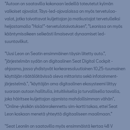
”Autoon on saatavilla kokonaan ledeillä toteutetut kylmän
valkoiset ajovalot. Täys-led-ajovaloissa on myös tervetuloa-
valot, jotka toivottavat kuljettajan ja matkustajat tervetulleiksi
heijastamalla ”Hola!”-tervetulotoivotuksen”, ”Leonissa on myös
kääntymisaikeen selkeästi ilmaisevat dynaamiset led-
suuntavilkut.
”Uusi Leon on Seatin ensimmäinen täysin liitetty auto.”,
”järjestelmän sydän on digitaalinen Seat Digital Cockpit -
ohjaamo, jossa yhdistyvät korkearesoluutioinen 10,25-tuumainen
käyttäjän räätälöitävissä oleva mittaristo sekä infotainment-
järjestelmä.", "käyttäjän oma digitaalinen ekosysteemi liittyy
suoraan autoon hallitulla, intuitiivisella ja turvallisella tavalla,
joka häiritsee kuljettajan ajamista mahdollisimman vähän",
"Online-yksikön sisäänrakennettu sim-kortti takaa, ettei Seat
Leon koskaan menetä yhteyttä digitaaliseen maailmaan.”
"Seat Leoniin on saatavilla myös ensimmäistä kertaa 48 V