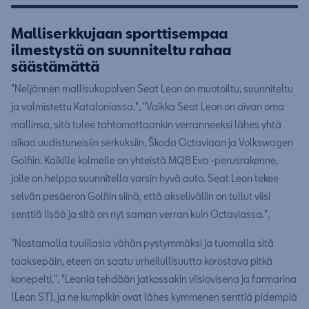
Malliserkkujaan sporttisempaa
ilmestystä on suunniteltu rahaa
säästämättä
"Neljännen mallisukupolven Seat Leon on muotoiltu, suunniteltu
ja valmistettu Kataloniassa.", "Vaikka Seat Leon on aivan oma
mallinsa, sitä tulee tahtomattaankin verranneeksi lähes yhtä
aikaa uudistuneisiin serkuksiin, Škoda Octaviaan ja Volkswagen
Golfiin. Kaikille kolmelle on yhteistä MQB Evo -perusrakenne,
jolle on helppo suunnitella varsin hyvä auto. Seat Leon tekee
selvän pesäeron Golfiin siinä, että akseliväliin on tullut viisi
senttiä lisää ja sitä on nyt saman verran kuin Octaviassa.",
"Nostamalla tuulilasia vähän pystymmäksi ja tuomalla sitä
taaksepäin, eteen on saatu urheilullisuutta korostava pitkä
konepelti.", "Leonia tehdään jatkossakin viisiovisena ja farmarina
(Leon ST), ja ne kumpikin ovat lähes kymmenen senttiä pidempiä