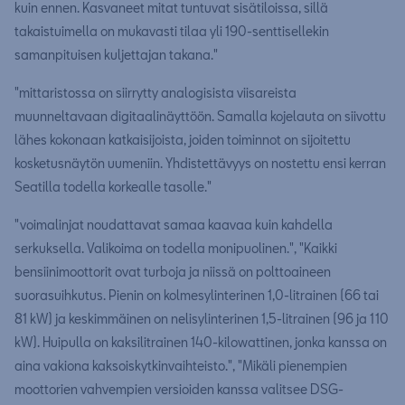
kuin ennen. Kasvaneet mitat tuntuvat sisätiloissa, sillä
takaistuimella on mukavasti tilaa yli 190-senttisellekin
samanpituisen kuljettajan takana."
"mittaristossa on siirrytty analogisista viisareista
muunneltavaan digitaalinäyttöön. Samalla kojelauta on siivottu
lähes kokonaan katkaisijoista, joiden toiminnot on sijoitettu
kosketusnäytön uumeniin. Yhdistettävyys on nostettu ensi kerran
Seatilla todella korkealle tasolle."
"voimalinjat noudattavat samaa kaavaa kuin kahdella
serkuksella. Valikoima on todella monipuolinen.", "Kaikki
bensiinimoottorit ovat turboja ja niissä on polttoaineen
suorasuihkutus. Pienin on kolmesylinterinen 1,0-litrainen (66 tai
81 kW) ja keskimmäinen on nelisylinterinen 1,5-litrainen (96 ja 110
kW). Huipulla on kaksilitrainen 140-kilowattinen, jonka kanssa on
aina vakiona kaksoiskytkinvaihteisto.", "Mikäli pienempien
moottorien vahvempien versioiden kanssa valitsee DSG-