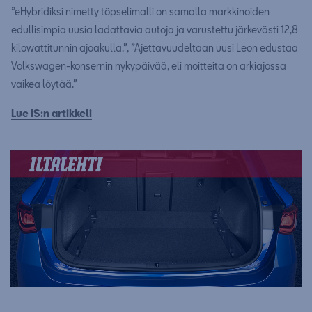
”eHybridiksi nimetty töpselimalli on samalla markkinoiden
edullisimpia uusia ladattavia autoja ja varustettu järkevästi 12,8
kilowattitunnin ajoakulla.”, ”Ajettavuudeltaan uusi Leon edustaa
Volkswagen-konsernin nykypäivää, eli moitteita on arkiajossa
vaikea löytää.”
Lue IS:n artikkeli