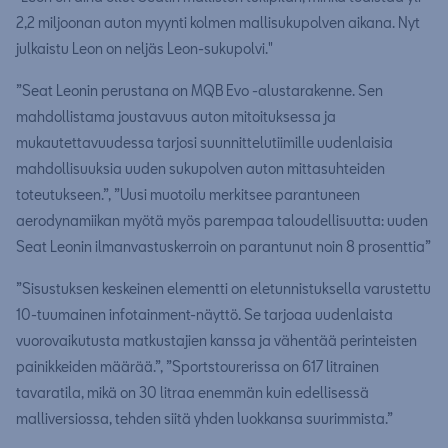
2,2 miljoonan auton myynti kolmen mallisukupolven aikana. Nyt
julkaistu Leon on neljäs Leon-sukupolvi."
”Seat Leonin perustana on MQB Evo -alustarakenne. Sen
mahdollistama joustavuus auton mitoituksessa ja
mukautettavuudessa tarjosi suunnittelutiimille uudenlaisia
mahdollisuuksia uuden sukupolven auton mittasuhteiden
toteutukseen.”, ”Uusi muotoilu merkitsee parantuneen
aerodynamiikan myötä myös parempaa taloudellisuutta: uuden
Seat Leonin ilmanvastuskerroin on parantunut noin 8 prosenttia”
”Sisustuksen keskeinen elementti on eletunnistuksella varustettu
10-tuumainen infotainment-näyttö. Se tarjoaa uudenlaista
vuorovaikutusta matkustajien kanssa ja vähentää perinteisten
painikkeiden määrää.”, ”Sportstourerissa on 617 litrainen
tavaratila, mikä on 30 litraa enemmän kuin edellisessä
malliversiossa, tehden siitä yhden luokkansa suurimmista.”