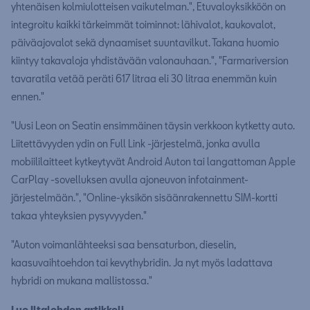
yhtenäisen kolmiulotteisen vaikutelman.", Etuvaloyksikköön on
integroitu kaikki tärkeimmät toiminnot: lähivalot, kaukovalot,
päiväajovalot sekä dynaamiset suuntavilkut. Takana huomio
kiintyy takavaloja yhdistävään valonauhaan.", "Farmariversion
tavaratila vetää peräti 617 litraa eli 30 litraa enemmän kuin
ennen."
"Uusi Leon on Seatin ensimmäinen täysin verkkoon kytketty auto.
Liitettävyyden ydin on Full Link -järjestelmä, jonka avulla
mobiililaitteet kytkeytyvät Android Auton tai langattoman Apple
CarPlay -sovelluksen avulla ajoneuvon infotainment-
järjestelmään.", "Online-yksikön sisäänrakennettu SIM-kortti
takaa yhteyksien pysyvyyden."
"Auton voimanlähteeksi saa bensaturbon, dieselin,
kaasuvaihtoehdon tai kevythybridin. Ja nyt myös ladattava
hybridi on mukana mallistossa."
Lue Iltalehden artikkeli