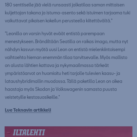
180 senttiselle jää vielä runsaasti jalkatilaa saman mittaisen
kuljettajan takana ja istuma-asento sekä istuimen tarjoama tuki
vaikuttavat pikaisen kokeilun perusteella kiitettävältä."
"Leonilla on varsin hyvät eväät entistä parempaan
menestykseen. Brändiltään Seatilla on raikas imago, mutta nyt
nähdyn kasvun myötä uusi Leon on entistä mielenkiintoisempi
vaihtoehto hieman enemmän tilaa tarvitsevalle. Myös mallisto
on alusta lähtien kattava ja nykymaailmassa tärkeät
ympäristöarvot on huomioitu heti tarjolle tulevien kaasu- ja
lataushybridimallin muodossa. Tällä paketilla Leon on oikea
haastaja myös Skodan ja Volkswagenin samasta puusta
veistetyille kestosuosikeille."
Lue Teknavin artikkeli