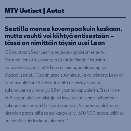
MTV Uutiset | Autot
Seatilla menee kovempaa kuin koskaan,
mutta vauhti voi kiihtyä entisestään –
tässä on nimittäin täysin uusi Leon
"20-vuotiaan Seat Leonin neljäs sukupolvi on esitelty.
Sisarmalliensa Volkswagen Golfin ja Skoda Octavian
vanavedessä päivitetty Leon on aiempaa tilavampi ja
digitaalisempi.", "Espanjassa suunniteltu ja valmistettu Leon on
Seatin malliston tärkein auto. Sitä on myyty kolmen
sukupolvensa aikana yli 2,2 miljoonaa kappaletta. Ei siis ihme,
että espanjalaisvalmistaja on investoinut Leonin neljänteen
sukupolveen peräti 1,1 miljardia euroa.", Viime vuosi oli Seatin
historian paras, sillä se sai kaupaksi yli 570 000 autoa, mikä oli
enemmän kuin koskaan aiemmin."