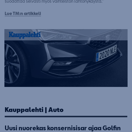
suodattaa selvästi myös vaihteiston lähtönykäystä.”
Lue TM:n artikkeli
Kauppalehti | Auto
Uusi nuorekas konsernisisar ajaa Golfin