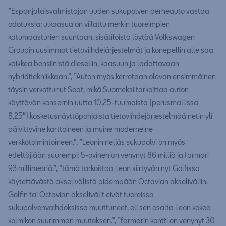
”Espanjalaisvalmistajan uuden sukupolven perheauto vastaa
odotuksia: ulkoasua on viilattu merkin tuoreimpien
katumaasturien suuntaan, sisätiloista löytää Volkswagen
Groupin uusimmat tietoviihdejärjestelmät ja konepellin alle saa
kaikkea bensiinistä dieseliin, kaasuun ja ladattavaan
hybriditekniikkaan.”, ”Auton myös kerrotaan olevan ensimmäinen
täysin verkottunut Seat, mikä Suomeksi tarkoittaa auton
käyttävän konsernin uutta 10,25-tuumaista (perusmallissa
8,25”) kosketusnäyttöpohjaista tietoviihdejärjestelmää netin yli
päivittyvine karttoineen ja muine moderneine
verkkotoimintoineen.”, ”Leonin neljäs sukupolvi on myös
edeltäjiään suurempi: 5-ovinen on venynyt 86 milliä ja farmari
93 millimetriä.”, ”tämä tarkoittaa Leon siirtyvän nyt Golfissa
käytettävästä akselivälistä pidempään Octavian akseliväliin.
Golfin tai Octavian akselivälit eivät tuoreissa
sukupolvenvaihdoksissa muuttuneet, eli sen osalta Leon kokee
kolmikon suurimman muutoksen.”, ”farmarin kontti on venynyt 30