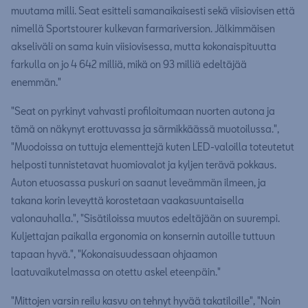
muutama milli. Seat esitteli samanaikaisesti sekä viisiovisen että
nimellä Sportstourer kulkevan farmariversion. Jälkimmäisen
akseliväli on sama kuin viisiovisessa, mutta kokonaispituutta
farkulla on jo 4 642 milliä, mikä on 93 milliä edeltäjää
enemmän."
"Seat on pyrkinyt vahvasti profiloitumaan nuorten autona ja
tämä on näkynyt erottuvassa ja särmikkäässä muotoilussa.",
"Muodoissa on tuttuja elementtejä kuten LED-valoilla toteutetut
helposti tunnistetavat huomiovalot ja kyljen terävä pokkaus.
Auton etuosassa puskuri on saanut leveämmän ilmeen, ja
takana korin leveyttä korostetaan vaakasuuntaisella
valonauhalla.", "Sisätiloissa muutos edeltäjään on suurempi.
Kuljettajan paikalla ergonomia on konsernin autoille tuttuun
tapaan hyvä.", "Kokonaisuudessaan ohjaamon
laatuvaikutelmassa on otettu askel eteenpäin."
"Mittojen varsin reilu kasvu on tehnyt hyvää takatiloille", "Noin