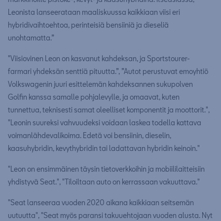
Leonista lanseerataan maaliskuussa kaikkiaan viisi eri
hybridivaihtoehtoa, perinteisiä bensiiniä ja dieseliä
unohtamatta.”
"Viisiovinen Leon on kasvanut kahdeksan, ja Sportstourer-
farmari yhdeksän senttiä pituutta.”, ”Autot perustuvat emoyhtiö
Volkswagenin juuri esittelemän kahdeksannen sukupolven
Golfin kanssa samalle pohjalevylle, ja omaavat, kuten
tunnettua, teknisesti samat oleelliset komponentit ja moottorit.",
"Leonin suureksi vahvuudeksi voidaan laskea todella kattava
voimanlähdevalikoima. Edetä voi bensiinin, dieselin,
kaasuhybridin, kevythybridin tai ladattavan hybridin keinoin."
"Leon on ensimmäinen täysin tietoverkkoihin ja mobiililaitteisiin
yhdistyvä Seat.", "Tiloiltaan auto on kerrassaan vakuuttava."
"Seat lanseeraa vuoden 2020 aikana kaikkiaan seitsemän
uutuutta", "Seat myös paransi takuuehtojaan vuoden alusta. Nyt