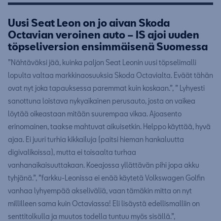
Uusi Seat Leon on jo aivan Skoda
Octavian veroinen auto – IS ajoi uuden
töpseliversion ensimmäisenä Suomessa
”Nähtäväksi jää, kuinka paljon Seat Leonin uusi töpselimalli
lopulta valtaa markkinaosuuksia Skoda Octavialta. Eväät tähän
ovat nyt joka tapauksessa paremmat kuin koskaan.”, ” Lyhyesti
sanottuna loistava nykyaikainen perusauto, josta on vaikea
löytää oikeastaan mitään suurempaa vikaa. Ajoasento
erinomainen, taakse mahtuvat aikuisetkin. Helppo käyttää, hyvä
ajaa. Ei juuri turhia kikkailuja (paitsi hieman hankaluutta
digivalikoissa), mutta ei toisaalta turhaa
vanhanaikaisuuttakaan. Koeajossa yllättävän pihi jopa akku
tyhjänä.”, ”farkku-Leonissa ei enää käytetä Volkswagen Golfin
vanhaa lyhyempää akseliväliä, vaan tämäkin mitta on nyt
millilleen sama kuin Octaviassa! Eli lisäystä edellismalliin on
senttitolkulla ja muutos todella tuntuu myös sisällä.”,