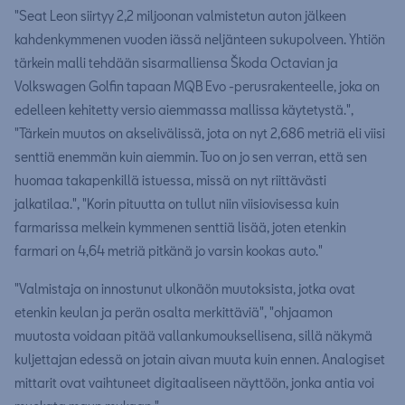
"Seat Leon siirtyy 2,2 miljoonan valmistetun auton jälkeen
kahdenkymmenen vuoden iässä neljänteen sukupolveen. Yhtiön
tärkein malli tehdään sisarmalliensa Škoda Octavian ja
Volkswagen Golfin tapaan MQB Evo -perusrakenteelle, joka on
edelleen kehitetty versio aiemmassa mallissa käytetystä.",
"Tärkein muutos on akselivälissä, jota on nyt 2,686 metriä eli viisi
senttiä enemmän kuin aiemmin. Tuo on jo sen verran, että sen
huomaa takapenkillä istuessa, missä on nyt riittävästi
jalkatilaa.", "Korin pituutta on tullut niin viisiovisessa kuin
farmarissa melkein kymmenen senttiä lisää, joten etenkin
farmari on 4,64 metriä pitkänä jo varsin kookas auto."
"Valmistaja on innostunut ulkonäön muutoksista, jotka ovat
etenkin keulan ja perän osalta merkittäviä", "ohjaamon
muutosta voidaan pitää vallankumouksellisena, sillä näkymä
kuljettajan edessä on jotain aivan muuta kuin ennen. Analogiset
mittarit ovat vaihtuneet digitaaliseen näyttöön, jonka antia voi