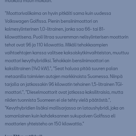
muokata maun mukaan."
"Moottorivalikoima on hyvin pitkälti sama kuin uudessa
Volkswagen Golfissa. Pienin bensiinimoottori on
kolmesylinterinen 1,0-litrainen, jonka saa 66- tai 81-
kilowattisena. Puoli litraa suuremman nelisylinterisen moottorin
tehot ovat 96 ja 110 kilowattia. Mikäli tehokkaampien
vaihtoehtojen kanssa valitsee kaksoiskytkinvaihteiston, muuttuu
moottori kevythybridiksi. Tehokkain bensiinimoottori on
kaksilitrainen (140 kW).", "Seat haluaa pitää suuren palan
metaanilla toimivien autojen markkinoista Suomessa. Niinpä
tarjolla on jatkossakin 96 kilowatin tehoinen 1,5-litrainen TGI-
moottori.", "Dieselmoottorit ovat jatkossa kaksilitraisia, mutta
niiden tuonnista Suomeen ei ole tehty vielä päätöstä.",
"Kevythybridien lisäksi mallisarjassa on lataushybridi, joka on
samanlainen kuin kahdeksannen sukupolven Golfissa eli
moottorien yhteisteho on 150 kilowattia."