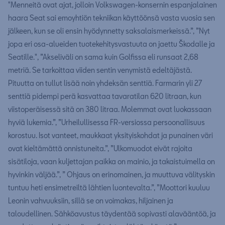
"Menneitä ovat ajat, jolloin Volkswagen-konsernin espanjalainen
haara Seat sai emoyhtiön tekniikan käyttöönsä vasta vuosia sen
jälkeen, kun se oli ensin hyödynnetty saksalaismerkeissä.”, ”Nyt
jopa eri osa-alueiden tuotekehitysvastuuta on jaettu Škodalle ja
Seatille.", ”Akseliväli on sama kuin Golfissa eli runsaat 2,68
metriä. Se tarkoittaa viiden sentin venymistä edeltäjästä.
Pituutta on tullut lisää noin yhdeksän senttiä. Farmarin yli 27
senttiä pidempi perä kasvattaa tavaratilan 620 litraan, kun
viistoperäisessä sitä on 380 litraa. Molemmat ovat luokassaan
hyviä lukemia.”, ”Urheilullisessa FR-versiossa persoonallisuus
korostuu. Isot vanteet, maukkaat yksityiskohdat ja punainen väri
ovat kieltämättä onnistuneita.”, ”Ulkomuodot eivät rajoita
sisätiloja, vaan kuljettajan paikka on mainio, ja takaistuimella on
hyvinkin väljää.”, ” Ohjaus on erinomainen, ja muuttuva välityskin
tuntuu heti ensimetreiltä lähtien luontevalta.”, ”Moottori kuuluu
Leonin vahvuuksiin, sillä se on voimakas, hiljainen ja
taloudellinen. Sähköavustus täydentää sopivasti alavääntöä, ja