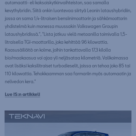
automaatti- eli kaksoiskytkinvaihteiston, saa samalla
kevythybridin. Siitä onkin luontevaa siirtyä Leonin lataushybridiin,
jossa on sama 1,4-litraisen bensiinimoottorin ja sähkömoottorin
yhdistelmä kuin monessa muussakin Volkswagen Groupin
lataushybridissä.", "Lista jatkuu vielä metaanilla toimivalla 1,5-
litraisella TGI-moottorilla, joka kehittää 96 kilowattia.
Kaasusäiliöitä on kolme, joihin tankattavalla 17,3 kilolla
bio/maakaasua voi ajaa yli neljäsataa kilometriä. Valikoimassa
ovat lisäksi kaksilitraiset turbodieselit, joissa on tehoa joko 85 tai
110 kilowattia. Tehokkaamman saa farmariin myös automaatin ja
nelivedon kera."
Lue IS:n artikkeli