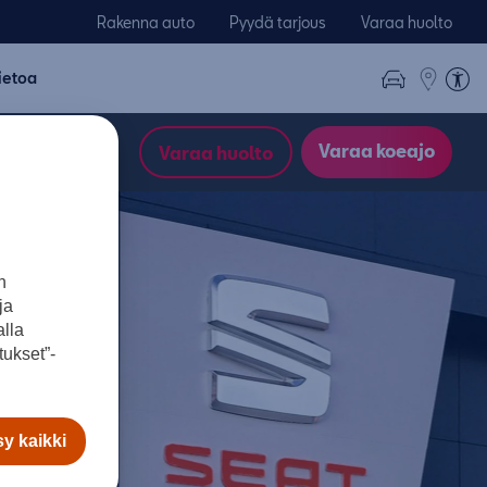
Rakenna auto
Pyydä tarjous
Varaa huolto
ietoa
Varaa koeajo
Varaa huolto
n
ja
lla
ukset”-
y kaikki