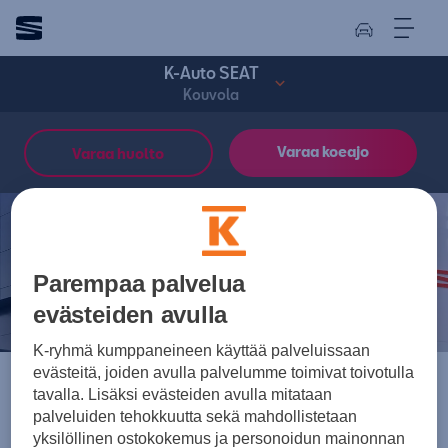
K-Auto SEAT
Kouvola
Varaa koeajo
Varaa huolto
K-Auto – SEAT-huolto
Kouvola
Parempaa palvelua
evästeiden avulla
K-ryhmä kumppaneineen käyttää palveluissaan
evästeitä, joiden avulla palvelumme toimivat toivotulla
tavalla. Lisäksi evästeiden avulla mitataan
palveluiden tehokkuutta sekä mahdollistetaan
yksilöllinen ostokokemus ja personoidun mainonnan