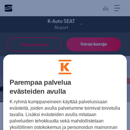
K-Auto SEAT
Airport
Varaa koeajo
Varaa huolto
K-Auto SEAT
Airport
Parempaa palvelua
evästeiden avulla
K-ryhmä kumppaneineen käyttää palveluissaan
evästeitä, joiden avulla palvelumme toimivat toivotulla
tavalla. Lisäksi evästeiden avulla mitataan
palveluiden tehokkuutta sekä mahdollistetaan
yksilöllinen ostokokemus ja personoidun mainonnan