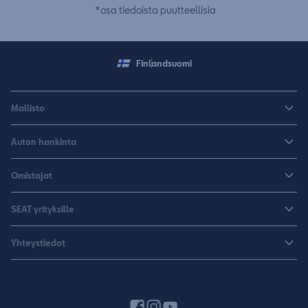
*osa tiedoista puutteellisia
Finland
suomi
Mallisto
Arona
Auton hankinta
Leon
Rakenna uusi SEAT
Omistajat
Leon Sportstourer
Autoja nopeaan toimitukseen
Huoltopalvelut ja varusteet
Sähköautot
SEAT yrityksille
K-Auto SEAT
Lisävarusteet ja tarvikkeet
CUPRA
SEAT yrityksille
Varaa koeajo
Yhteystiedot
Huolenpitosopimus
Huolto ja takuu
Hinnastot ja esitteet
Jälleenmyyjähaku
Liikkumisturva
SEAT Yksityisleasing
Varaa koeajo
Laitteet ja yhdistäminen