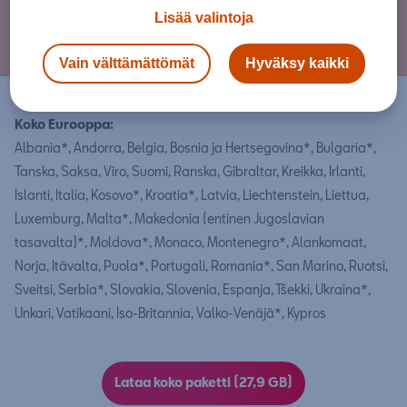
Huom.
Päivitykset on tarkoitettu autoihin, joissa on voimassa
Lisää valintoja
oleva MapCare-palvelu. Mikäli MapCare-palvelua ei ole,
käänny karttapäivitysasioissa SEAT-jälleenmyyjän puoleen.
Vain välttämättömät
Hyväksy kaikki
Koko Eurooppa:
Albania*, Andorra, Belgia, Bosnia ja Hertsegovina*, Bulgaria*,
Tanska, Saksa, Viro, Suomi, Ranska, Gibraltar, Kreikka, Irlanti,
Islanti, Italia, Kosovo*, Kroatia*, Latvia, Liechtenstein, Liettua,
Luxemburg, Malta*, Makedonia (entinen Jugoslavian
tasavalta)*, Moldova*, Monaco, Montenegro*, Alankomaat,
Norja, Itävalta, Puola*, Portugali, Romania*, San Marino, Ruotsi,
Sveitsi, Serbia*, Slovakia, Slovenia, Espanja, Tšekki, Ukraina*,
Unkari, Vatikaani, Iso-Britannia, Valko-Venäjä*, Kypros
Lataa koko paketti (27,9 GB)