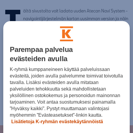
T
ältä sivustolta voit ladata uuden Atecan Navi System -
navigointijärjestelmän kartan uusimman version ja näin
varmistaa, että navigointijärjestelmäsi pysyy ajan
tasalla.
Nykyinen karttatietokanta:
heinäkuu 2023 – versio
22.6
Parempaa palvelua
Versiokoodi on määritelty muodossa "YY.MM". Päivitys
evästeiden avulla
suoritetaan, jos autossasi on vanhempi versiokoodi. Voit
K-ryhmä kumppaneineen käyttää palveluissaan
tarkistaa koodisi kohdasta "Valikko - Asetukset – Auton tiedot".
evästeitä, joiden avulla palvelumme toimivat toivotulla
Seuraava päivitys tulossa lokakuussa 2023.
tavalla. Lisäksi evästeiden avulla mitataan
palveluiden tehokkuutta sekä mahdollistetaan
Voit ladata kaikki tiedot kerralla.
yksilöllinen ostokokemus ja personoidun mainonnan
tarjoaminen. Voit antaa suostumuksesi painamalla
”Hyväksy kaikki”. Pystyt muuttamaan valintojasi
Päivitysohjeet löytyvät
täältä.
myöhemmin ”Evästeasetukset”-linkin kautta.
Lisätietoja K-ryhmän evästekäytännöistä