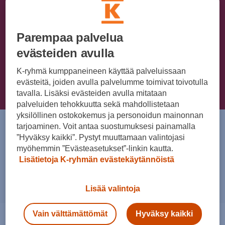
SEAT-huoltopisteemme palvelevat sinua kaikissa SEAT-
Parempaa palvelua
huoltoasioissa.
evästeiden avulla
K-ryhmä kumppaneineen käyttää palveluissaan
Yhteydenottopyyntö
evästeitä, joiden avulla palvelumme toimivat toivotulla
tavalla. Lisäksi evästeiden avulla mitataan
palveluiden tehokkuutta sekä mahdollistetaan
yksilöllinen ostokokemus ja personoidun mainonnan
tarjoaminen. Voit antaa suostumuksesi painamalla
Asiantuntijamme palvelevat
”Hyväksy kaikki”. Pystyt muuttamaan valintojasi
Tervetuloa SEAT-
myöhemmin ”Evästeasetukset”-linkin kautta.
Lisätietoja K-ryhmän evästekäytännöistä
huoltoon
Lisää valintoja
Vain välttämättömät
Hyväksy kaikki