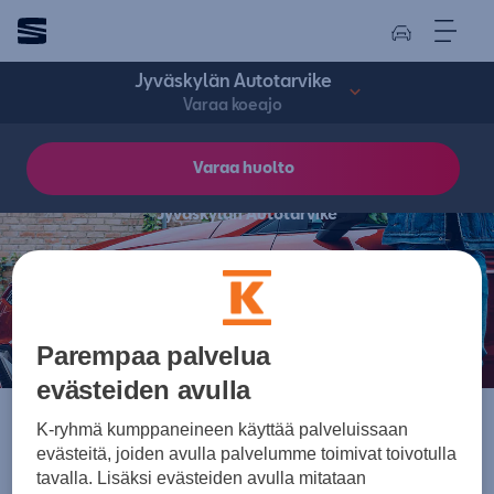
Jyväskylän Autotarvike
Varaa koeajo
Varaa huolto
Jyväskylän Autotarvike
Varaa koeajo
Parempaa palvelua
evästeiden avulla
K-ryhmä kumppaneineen käyttää palveluissaan
evästeitä, joiden avulla palvelumme toimivat toivotulla
tavalla. Lisäksi evästeiden avulla mitataan