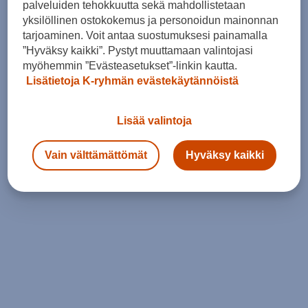
palveluiden tehokkuutta sekä mahdollistetaan
yksilöllinen ostokokemus ja personoidun mainonnan
tarjoaminen. Voit antaa suostumuksesi painamalla
”Hyväksy kaikki”. Pystyt muuttamaan valintojasi
myöhemmin ”Evästeasetukset”-linkin kautta.
Lisätietoja K-ryhmän evästekäytännöistä
Lisää valintoja
Vain välttämättömät
Hyväksy kaikki