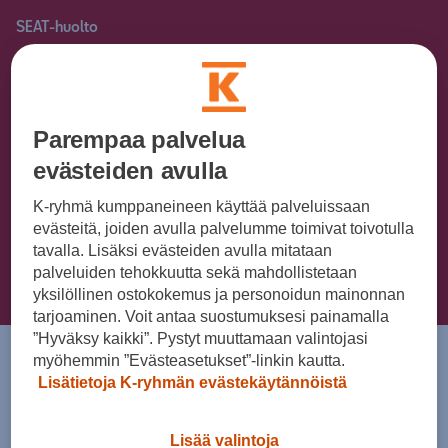
SEAT-huolto
SEAT-huoltopalvelut Porin, Seinäjoen
ja Vaasan alueella.
Parempaa palvelua
evästeiden avulla
SEAT-huoltopisteemme
K-ryhmä kumppaneineen käyttää palveluissaan
evästeitä, joiden avulla palvelumme toimivat toivotulla
tavalla. Lisäksi evästeiden avulla mitataan
Ota yhteyttä
palveluiden tehokkuutta sekä mahdollistetaan
yksilöllinen ostokokemus ja personoidun mainonnan
tarjoaminen. Voit antaa suostumuksesi painamalla
”Hyväksy kaikki”. Pystyt muuttamaan valintojasi
myöhemmin ”Evästeasetukset”-linkin kautta.
Lisätietoja K-ryhmän evästekäytännöistä
Tervetuloa SEAT-huoltoon
Varaa SEAT-
Lisää valintoja