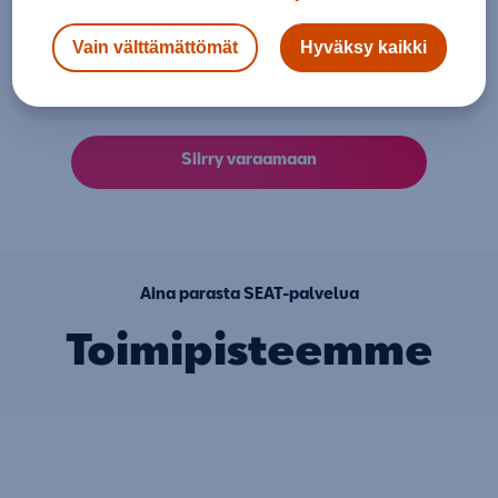
merkkihuolto
Vain välttämättömät
Hyväksy kaikki
helposti verkossa.
Siirry varaamaan
Aina parasta SEAT-palvelua
Toimipisteemme