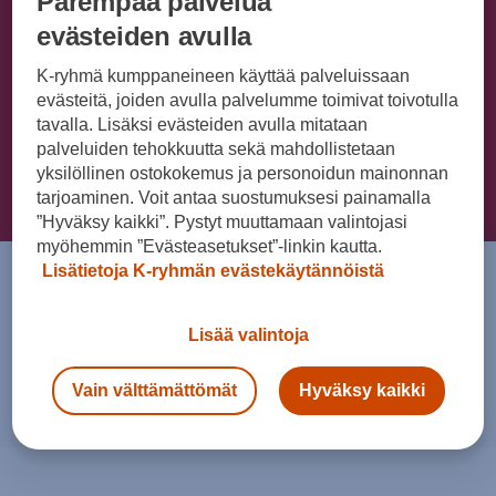
Parempaa palvelua
evästeiden avulla
SEAT-huoltopisteemme palvelevat sinua kaikissa SEAT-
K-ryhmä kumppaneineen käyttää palveluissaan
huoltoasioissa.
evästeitä, joiden avulla palvelumme toimivat toivotulla
tavalla. Lisäksi evästeiden avulla mitataan
palveluiden tehokkuutta sekä mahdollistetaan
yksilöllinen ostokokemus ja personoidun mainonnan
Yhteydenottopyyntö
tarjoaminen. Voit antaa suostumuksesi painamalla
”Hyväksy kaikki”. Pystyt muuttamaan valintojasi
myöhemmin ”Evästeasetukset”-linkin kautta.
Lisätietoja K-ryhmän evästekäytännöistä
Asiantuntijamme palvelevat
Tervetuloa SEAT-
Lisää valintoja
huoltoon
Vain välttämättömät
Hyväksy kaikki