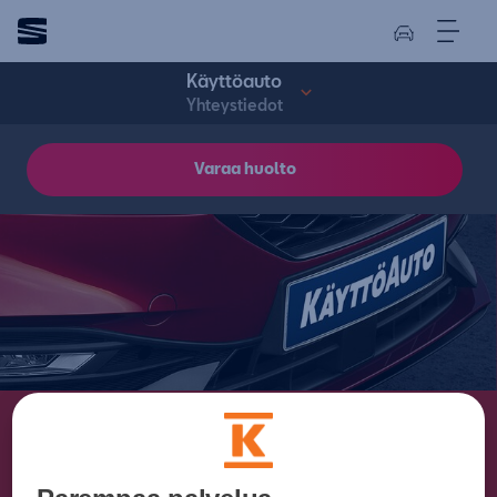
Käyttöauto
Yhteystiedot
Varaa huolto
Käyttöauto
Yhteystiedot.