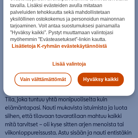
tavalla. Lisäksi evästeiden avulla mitataan
palveluiden tehokkuutta sekä mahdollistetaan
yksilöllinen ostokokemus ja personoidun mainonnan
tarjoaminen. Voit antaa suostumuksesi painamalla
”Hyväksy kaikki”. Pystyt muuttamaan valintojasi
myöhemmin ”Evästeasetukset”-linkin kautta.
Lisätietoja K-ryhmän evästekäytännöistä
Lisää valintoja
Vain välttämättömät
Hyväksy kaikki
Sisätilat? Ratkaisevasti erilaiset
Tila, joka tuntuu yhtä monipuoliselta kuin
elämäntapasi. Nauti mukavista istuimista ja luota
siihen, että tilavaan tavaratilaan mahtuu kaikki
mitä tarvitset – oli kyse sitten arjen menoista tai
viikonloppureissusta. Astu sisään ja nauti entistäkin