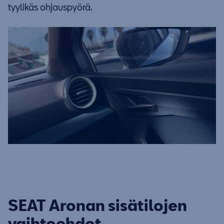
tyylikäs ohjauspyörä.
SEAT Aronan sisätilojen
vaihtoehdot