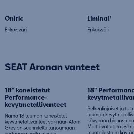
Oniric
Liminal¹
Erikoisväri
Erikoisväri
SEAT Aronan vanteet
18" koneistetut
18" Performan
Performance-
kevytmetalliva
kevytmetallivanteet
Selkeälinjaiset ja toim
tuuman kevytmetalliv
Nämä 18 tuuman koneistetut
sävynään hienostunu
kevytmetallivanteet värinään Atom
Matt ovat upea esime
Grey on suunniteltu tarjoamaan
muotoilusta ja käytän
vertaansa vailla olevaa