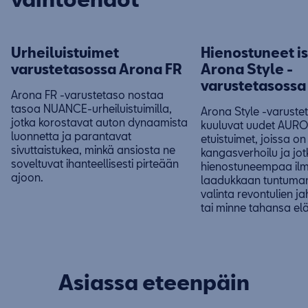
Urheiluistuimet
Hienostuneet i
varustetasossa Arona FR
Arona Style -
varustetasossa
Arona FR -varustetaso nostaa
tasoa NUANCE-urheiluistuimilla,
Arona Style -varust
jotka korostavat auton dynaamista
kuuluvat uudet AUR
luonnetta ja parantavat
etuistuimet, joissa on
sivuttaistukea, minkä ansiosta ne
kangasverhoilu ja jot
soveltuvat ihanteellisesti pirteään
hienostuneempaa ilm
ajoon.
laadukkaan tuntuman
valinta revontulien j
tai minne tahansa elä
Asiassa eteenpäin