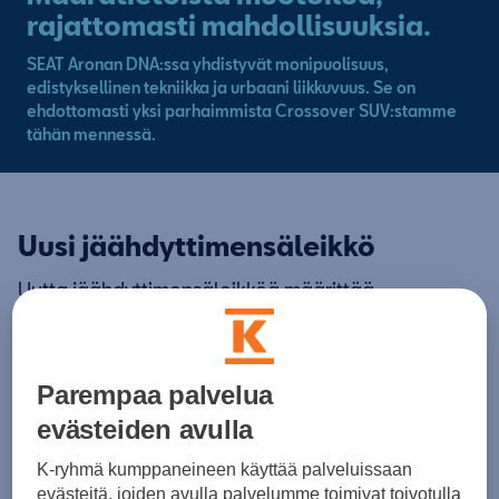
rajattomasti mahdollisuuksia.
SEAT Aronan DNA:ssa yhdistyvät monipuolisuus,
edistyksellinen tekniikka ja urbaani liikkuvuus. Se on
ehdottomasti yksi parhaimmista Crossover SUV:stamme
tähän mennessä.
Uusi jäähdyttimensäleikkö
Uutta jäähdyttimensäleikköä määrittää
geometrinen linjakkuus – kuin suurempi
kuusikulmainen säleikkö mutta jämäkämmät
mittasuhteet – ja se muuttaa SEAT Aronan ilmeen
Parempaa palvelua
tehden siitä kypsän ja aikuismaisen.
evästeiden avulla
K-ryhmä kumppaneineen käyttää palveluissaan
evästeitä, joiden avulla palvelumme toimivat toivotulla