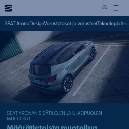
SEAT Arona
Design
Varustetasot ja varusteet
Teknologia
Aro
SEAT ARONAN SISÄTILOJEN JA ULKOPUOLEN
MUOTOILU
Määrätietoista muotoilua,