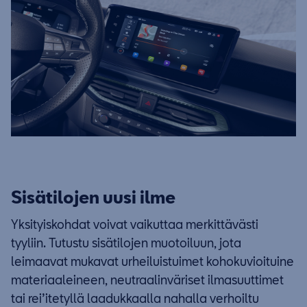
Sisätilojen uusi ilme
Yksityiskohdat voivat vaikuttaa merkittävästi
tyyliin. Tutustu sisätilojen muotoiluun, jota
leimaavat mukavat urheiluistuimet kohokuvioituine
materiaaleineen, neutraalinväriset ilmasuuttimet
tai rei’itetyllä laadukkaalla nahalla verhoiltu