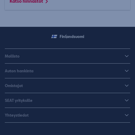
Katso hinnastot
Finland
suomi
Mallisto
Arona
Auton hankinta
Leon
Rakenna uusi SEAT
Omistajat
Leon Sportstourer
Autoja nopeaan toimitukseen
Huoltopalvelut ja varusteet
Sähköautot
SEAT yrityksille
K-Auto SEAT
Lisävarusteet ja tarvikkeet
CUPRA
SEAT yrityksille
Varaa koeajo
Yhteystiedot
Huolenpitosopimus
Huolto ja takuu
Hinnastot ja esitteet
Jälleenmyyjähaku
Liikkumisturva
SEAT Yksityisleasing