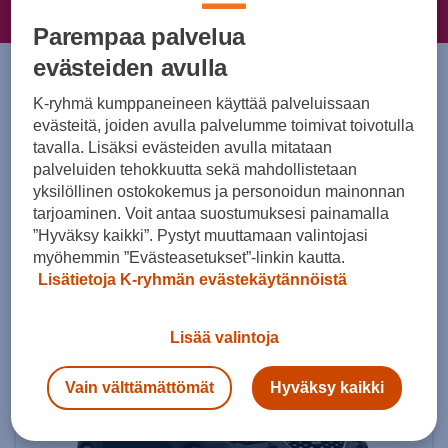
Parempaa palvelua
evästeiden avulla
Ei saatavilla tällä hetkellä
K-ryhmä kumppaneineen käyttää palveluissaan
evästeitä, joiden avulla palvelumme toimivat toivotulla
SEAT Ibiza
tavalla. Lisäksi evästeiden avulla mitataan
palveluiden tehokkuutta sekä mahdollistetaan
yksilöllinen ostokokemus ja personoidun mainonnan
SEAT Ibiza ei kuulu tällä hetkellä Suomen
tarjoaminen. Voit antaa suostumuksesi painamalla
maahantuontiohjelmaan. Tutustu alta muuhun SEAT-
”Hyväksy kaikki”. Pystyt muuttamaan valintojasi
mallistoomme.
myöhemmin ”Evästeasetukset”-linkin kautta.
Lisätietoja K-ryhmän evästekäytännöistä
Arona
Lisää valintoja
Vain välttämättömät
Hyväksy kaikki