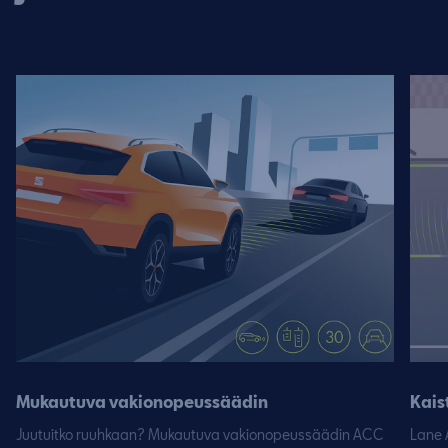
Mukautuva vakionopeussäädin
Kais
Juutuitko ruuhkaan? Mukautuva vakionopeussäädin ACC
Lane A