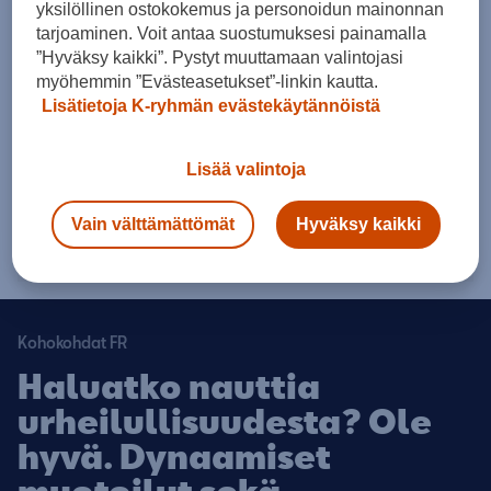
yksilöllinen ostokokemus ja personoidun mainonnan
tarjoaminen. Voit antaa suostumuksesi painamalla
”Hyväksy kaikki”. Pystyt muuttamaan valintojasi
myöhemmin ”Evästeasetukset”-linkin kautta.
Oryx White
Lisätietoja K-ryhmän evästekäytännöistä
Ulkovärit
Vanteet
Lisää valintoja
Erikoisväri
Metalliväri
Perusväri
Vain välttämättömät
Hyväksy kaikki
Kohokohdat FR
Haluatko nauttia
urheilullisuudesta? Ole
hyvä. Dynaamiset