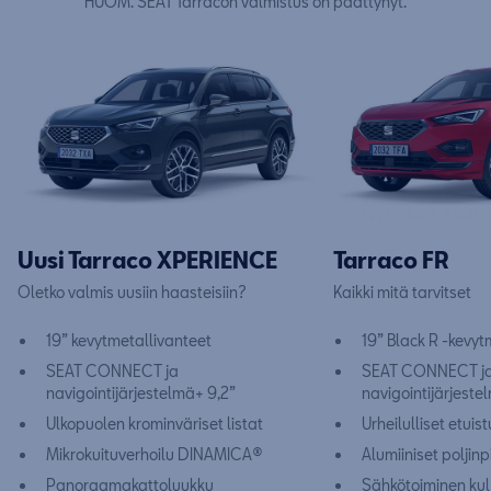
HUOM. SEAT Tarracon valmistus on päättynyt.
Uusi Tarraco XPERIENCE
Tarraco FR
Oletko valmis uusiin haasteisiin?
Kaikki mitä tarvitset
19” kevytmetallivanteet
19” Black R -kevyt
SEAT CONNECT ja
SEAT CONNECT j
navigointijärjestelmä+ 9,2”
navigointijärjeste
Ulkopuolen krominväriset listat
Urheilulliset etuis
Mikrokuituverhoilu DINAMICA®
Alumiiniset poljin
Panoraamakattoluukku
Sähkötoiminen kulj