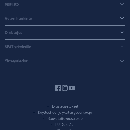
Mallisto
Arona
Auton hankinta
Leon
Rakenna uusi SEAT
Omistajat
Leon Sportstourer
Autoja nopeaan toimitukseen
Huoltopalvelut ja varusteet
Sähköautot
SEAT yrityksille
K-Auto SEAT
Lisävarusteet ja tarvikkeet
CUPRA
SEAT yrityksille
Varaa koeajo
Yhteystiedot
Huolenpitosopimus
Huolto ja takuu
Hinnastot ja esitteet
Jälleenmyyjähaku
Liikkumisturva
SEAT Yksityisleasing
Varaa koeajo
Laitteet ja yhdistäminen
Rahoitus
Pyydä tarjous
Autojen käyttöohjeet
Vaihtoautot
Varaa huolto
SEAT CONNECT
Evästeasetukset
Yhteydenottolomake
Käyttöehdot ja yksityisyydensuoja
Takuu
Saavutettavuuseloste
Vaatimuksenmukaisuustodistus
EU Data Act