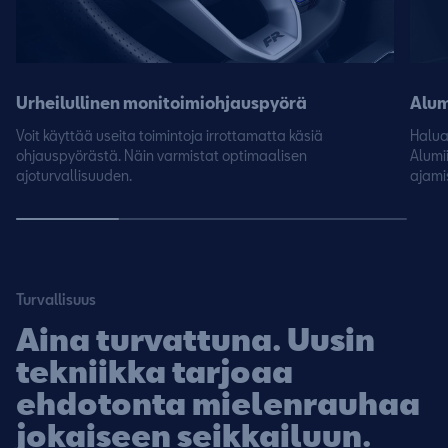
Urheilullinen monitoimiohjauspyörä
Alum
Voit käyttää useita toimintoja irrottamatta käsiä
Halua
ohjauspyörästä. Näin varmistat optimaalisen
Alumi
ajoturvallisuuden.
ajamis
Turvallisuus
Aina turvattuna. Uusin
tekniikka tarjoaa
ehdotonta mielenrauhaa
jokaiseen seikkailuun.