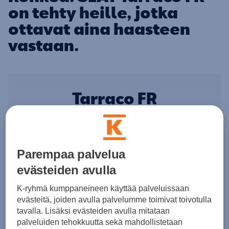
on tehty heille, jotka
ottavat aina haasteen
vastaan.
Tarraco FR
Valitse väri ja yhteensopivat kevytmetallivanteet.
Parempaa palvelua
evästeiden avulla
K-ryhmä kumppaneineen käyttää palveluissaan
evästeitä, joiden avulla palvelumme toimivat toivotulla
tavalla. Lisäksi evästeiden avulla mitataan
palveluiden tehokkuutta sekä mahdollistetaan