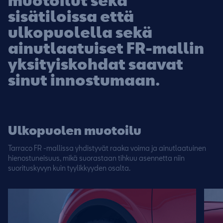
muotoilut sekä
sisätiloissa että
ulkopuolella sekä
ainutlaatuiset FR-mallin
yksityiskohdat saavat
sinut innostumaan.
Ulkopuolen muotoilu
Tarraco FR -mallissa yhdistyvät raaka voima ja ainutlaatuinen
hienostuneisuus, mikä suorastaan tihkuu asennetta niin
suorituskyvyn kuin tyylikkyyden osalta.