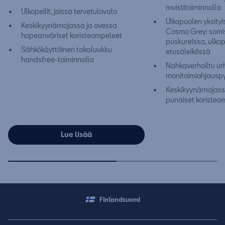
muistitoiminnolla
Ulkopeilit, joissa tervetulovalo
Ulkopuolen yksityi
Keskikyynärnojassa ja ovessa
Cosmo Grey: somis
hopeanväriset koristeompeleet
puskureissa, ulkop
Sähkökäyttöinen takaluukku
etusäleikössä
handsfree-toiminnolla
Nahkaverhoiltu urh
monitoimiohjauspy
Keskikyynärnojass
punaiset koristeo
Lue lisää
Finland
suomi