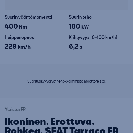
Suurin vääntömomentti
Suurin teho
400
180
Nm
kW
Huippunopeus
Kiihtyvyys (0–100 km/h)
228
6,2
km/h
s
Suorituskykyarvot tehokkaimmista moottoreista.
Yleistä: FR
Ikoninen. Erottuva.
Rohkea. SEAT Tarraco FR