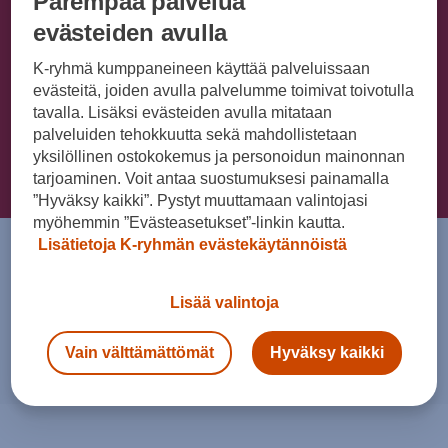
Parempaa palvelua
evästeiden avulla
SEAT-myynti- ja -huoltopisteemme palvelevat sinua kaikissa
K-ryhmä kumppaneineen käyttää palveluissaan
SEAT-asioissa.
evästeitä, joiden avulla palvelumme toimivat toivotulla
tavalla. Lisäksi evästeiden avulla mitataan
palveluiden tehokkuutta sekä mahdollistetaan
yksilöllinen ostokokemus ja personoidun mainonnan
Yhteydenottopyyntö
tarjoaminen. Voit antaa suostumuksesi painamalla
”Hyväksy kaikki”. Pystyt muuttamaan valintojasi
myöhemmin ”Evästeasetukset”-linkin kautta.
Lisätietoja K-ryhmän evästekäytännöistä
SEAT-pisteemme palvelevat
Tervetuloa
Lisää valintoja
liikkeeseen
Vain välttämättömät
Hyväksy kaikki