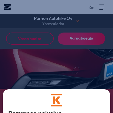
Pörhön Autoliike Oy
Yhteystiedot
Varaa koeajo
Varaa huolto
Pörhön Autoliike
Yhteystiedot.