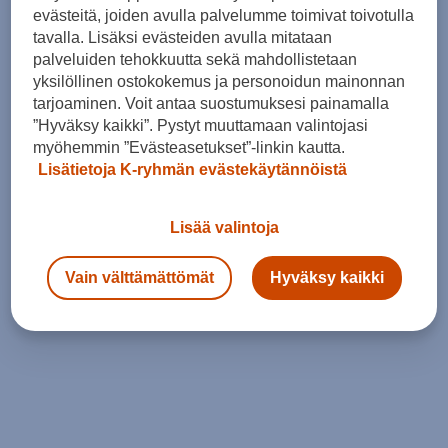
evästeitä, joiden avulla palvelumme toimivat toivotulla
tavalla. Lisäksi evästeiden avulla mitataan
palveluiden tehokkuutta sekä mahdollistetaan
yksilöllinen ostokokemus ja personoidun mainonnan
tarjoaminen. Voit antaa suostumuksesi painamalla
”Hyväksy kaikki”. Pystyt muuttamaan valintojasi
myöhemmin ”Evästeasetukset”-linkin kautta.
Lisätietoja K-ryhmän evästekäytännöistä
Lisää valintoja
Vain välttämättömät
Hyväksy kaikki