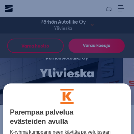
Pörhön Autoliike Oy
Ylivieska
Varaa koeajo
Varaa huolto
Pörhön Autoliike Oy
Ylivieska
Parempaa palvelua
evästeiden avulla
K-ryhmä kumppaneineen käyttää palveluissaan