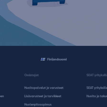
Finland
suomi
Omistajat
SEAT yrityksill
Huoltopalvelut ja varusteet
SEAT yrityksill
een
Lisävarusteet ja tarvikkeet
Huolto ja taku
Huolenpitosopimus