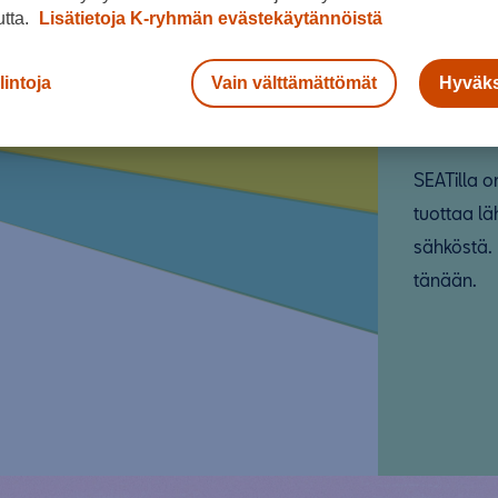
ta
utta.
Lisätietoja K-ryhmän evästekäytännöistä
kä
lintoja
Vain välttämättömät
Hyväks
SEATilla o
tuottaa l
sähköstä.
tänään.