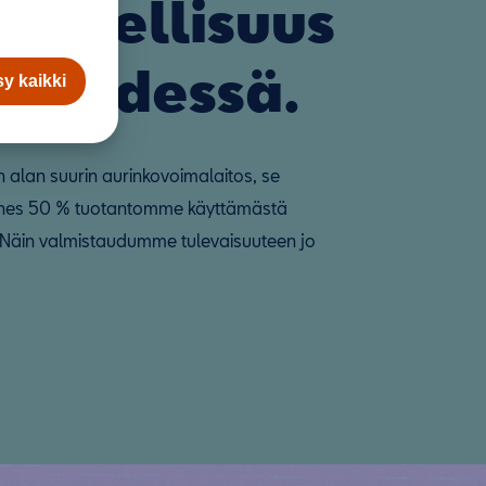
loudellisuus
si kädessä.
y kaikki
n alan suurin aurinkovoimalaitos, se
ähes 50 % tuotantomme käyttämästä
 Näin valmistaudumme tulevaisuuteen jo