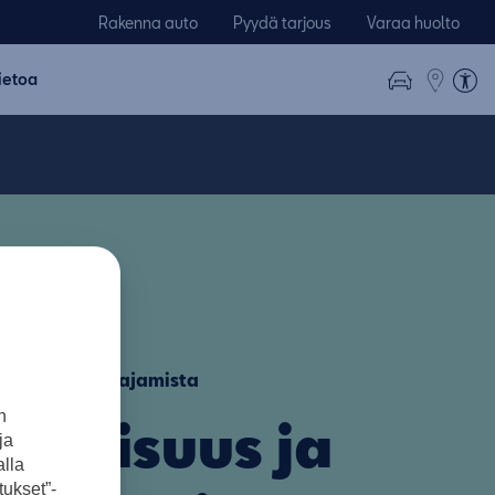
Rakenna auto
Pyydä tarjous
Varaa huolto
ietoa
öystävällistä ajamista
n
ologisuus ja
ja
lla
ukset”-