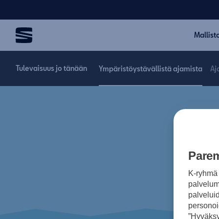
Mallist
Tulevaisuus jo tänään
Ympäristöystävällistä ajamista
Aj
Parem
K-ryhmä 
palvelumm
palvelui
personoi
”Hyväksy