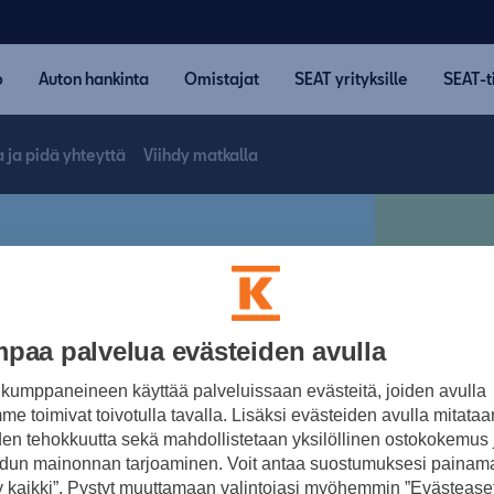
o
Auton hankinta
Omistajat
SEAT yrityksille
SEAT-t
a ja pidä yhteyttä
Viihdy matkalla
paa palvelua evästeiden avulla
Ympärist
kumppaneineen käyttää palveluissaan evästeitä, joiden avulla
e toimivat toivotulla tavalla. Lisäksi evästeiden avulla mitataa
Ek
den tehokkuutta sekä mahdollistetaan yksilöllinen ostokokemus 
dun mainonnan tarjoaminen. Voit antaa suostumuksesi painama
 kaikki”. Pystyt muuttamaan valintojasi myöhemmin ”Evästeaset