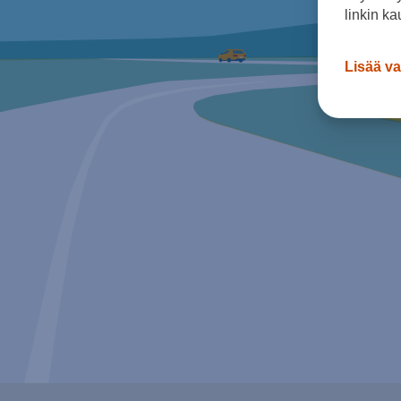
linkin ka
Lisää va