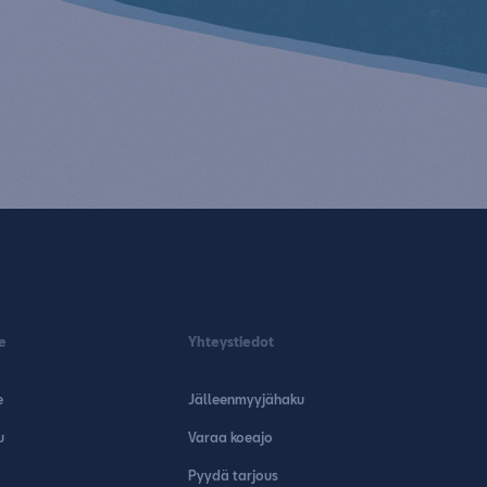
e
Yhteystiedot
e
Jälleenmyyjähaku
u
Varaa koeajo
Pyydä tarjous