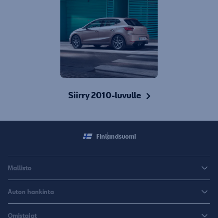
Siirry 2010-luvulle
Finland
suomi
Mallisto
Arona
Auton hankinta
Leon
Rakenna uusi SEAT
Omistajat