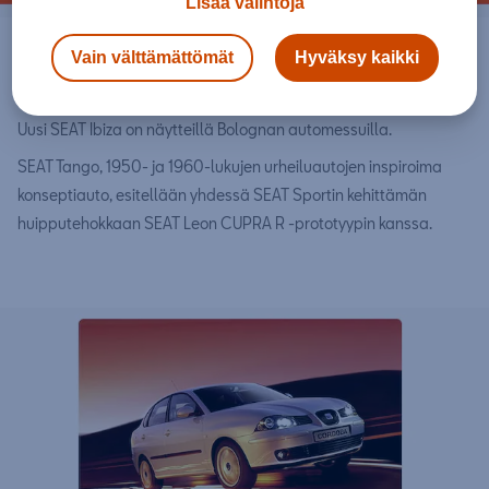
Lisää valintoja
2001
Vain välttämättömät
Hyväksy kaikki
Uusi SEAT Ibiza on näytteillä Bolognan automessuilla.
SEAT Tango, 1950- ja 1960-lukujen urheiluautojen inspiroima
konseptiauto, esitellään yhdessä SEAT Sportin kehittämän
huipputehokkaan SEAT Leon CUPRA R -prototyypin kanssa.