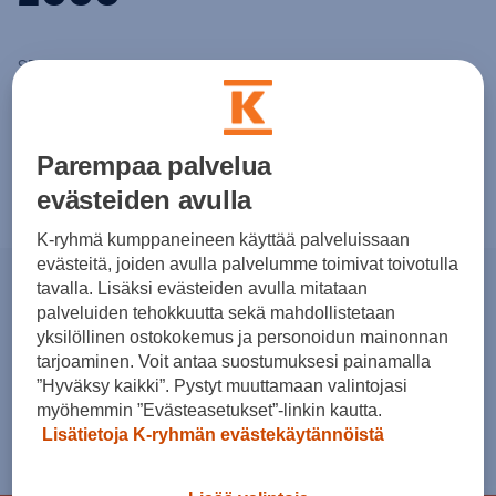
SEAT Salsa -konseptiauto esitellään.
SEAT juhlii 50-vuotispäiviään. Kuningas Juan Carlos I järjestää
audienssin yrityksen johdolle. Asturian ruhtinas vierailee SEATin
Parempaa palvelua
Martorellin tehtaalla.
evästeiden avulla
K-ryhmä kumppaneineen käyttää palveluissaan
evästeitä, joiden avulla palvelumme toimivat toivotulla
tavalla. Lisäksi evästeiden avulla mitataan
palveluiden tehokkuutta sekä mahdollistetaan
yksilöllinen ostokokemus ja personoidun mainonnan
tarjoaminen. Voit antaa suostumuksesi painamalla
”Hyväksy kaikki”. Pystyt muuttamaan valintojasi
myöhemmin ”Evästeasetukset”-linkin kautta.
Lisätietoja K-ryhmän evästekäytännöistä