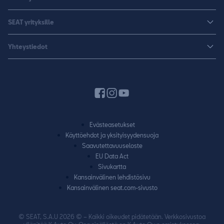
Leon Sportstourer
Autoja nopeaan toimitukseen
Huoltopalvelut ja varusteet
Sähköautot
SEAT yrityksille
K-Auto SEAT
Lisävarusteet ja tarvikkeet
CUPRA
SEAT yrityksille
Varaa koeajo
Yhteystiedot
Huolenpitosopimus
Huolto ja takuu
Hinnastot ja esitteet
Jälleenmyyjähaku
Liikkumisturva
SEAT Yksityisleasing
Varaa koeajo
Laitteet ja yhdistäminen
Rahoitus
Pyydä tarjous
Autojen käyttöohjeet
Vaihtoautot
Varaa huolto
SEAT CONNECT
Evästeasetukset
Yhteydenottolomake
Käyttöehdot ja yksityisyydensuoja
Takuu
Saavutettavuuseloste
Vaatimuksenmukaisuustodistus
EU Data Act
Sivukartta
SEAT-huoltokumppanuus
Kansainvälinen lehdistösivu
Kansainvälinen seat.com-sivusto
© SEAT, S.A.U 2026 © – Kaikki oikeudet pidätetään. Verkkosivustoa