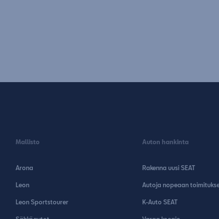
Mallisto
Auton hankinta
Arona
Rakenna uusi SEAT
Leon
Autoja nopeaan toimituks
Leon Sportstourer
K-Auto SEAT