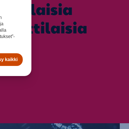
nenlaisia
n
mattilaisia
ja
lla
ukset”-
y kaikki