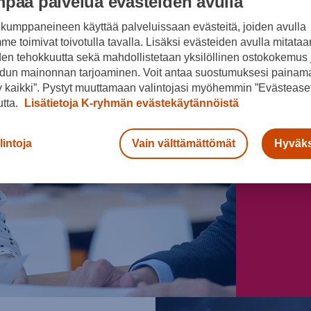
paa palvelua evästeiden avulla
Mo
kumppaneineen käyttää palveluissaan evästeitä, joiden avulla
e toimivat toivotulla tavalla. Lisäksi evästeiden avulla mitataa
am
den tehokkuutta sekä mahdollistetaan yksilöllinen ostokokemus 
dun mainonnan tarjoaminen. Voit antaa suostumuksesi painama
 kaikki”. Pystyt muuttamaan valintojasi myöhemmin ”Evästeaset
utta.
Lisätietoja K-ryhmän evästekäytännöistä
lintoja
Vain välttämättömät
Hyväks