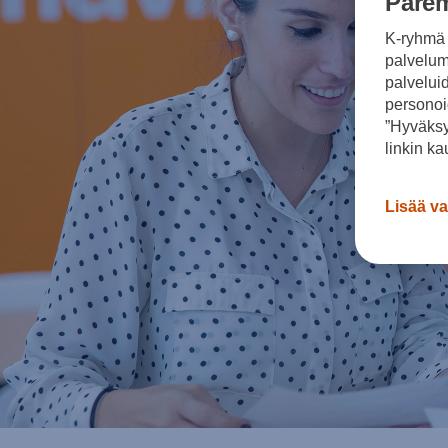
Parem
K-ryhmä 
palvelumm
palvelui
personoi
”Hyväksy
linkin ka
Lisää va