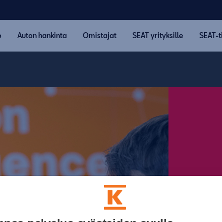
o
Auton hankinta
Omistajat
SEAT yrityksille
SEAT-t
Työpaika