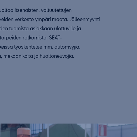
oltaa itsenäisten, valtuutettujen
kkeiden verkosto ympäri maata. Jälleenmyynti
den tuomista asiakkaan ulottuville ja
tarpeiden ratkomista. SEAT-
kkeissä työskentelee mm. automyyjiä,
 mekaanikoita ja huoltoneuvojia.