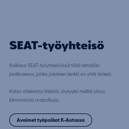
SEAT-työyhteisö
Kaikissa SEAT-työyhteisöissä töitä tehdään
joukkueena, jonka jokainen lenkki on yhtä tärkeä.
Katso oheisesta linkistä, löytyykö meiltä sinua
kiinnostavia urapolkuja.
Avoimet työpaikat K-Autossa