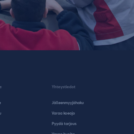
e
Yhteystiedot
e
Jälleenmyyjähaku
u
Varaa koeajo
Pyydä tarjous