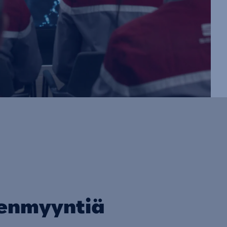
eenmyyntiä