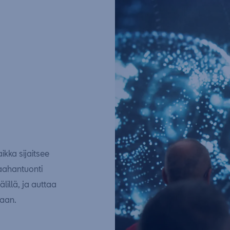
kka sijaitsee
aahantuonti
lillä, ja auttaa
saan.