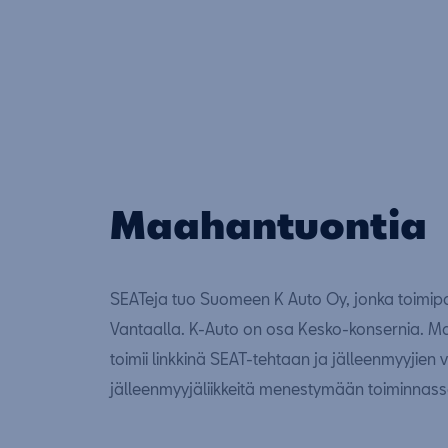
Maahantuontia
SEATeja tuo Suomeen K Auto Oy, jonka toimipai
Vantaalla. K-Auto on osa Kesko-konsernia. M
toimii linkkinä SEAT-tehtaan ja jälleenmyyjien vä
jälleenmyyjäliikkeitä menestymään toiminnas