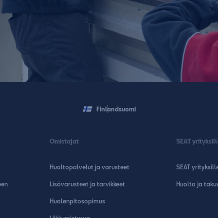
Finland
suomi
Omistajat
SEAT yrityksill
Huoltopalvelut ja varusteet
SEAT yrityksill
een
Lisävarusteet ja tarvikkeet
Huolto ja taku
Huolenpitosopimus