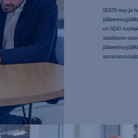
SEATit myy ja hu
jälleenmyyjälii
on SEAT-tuottei
asiakkaan auto
jälleenmyyjälii
varaosaosaajia,