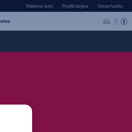
Rakenna auto
Pyydä tarjous
Varaa huolto
ietoa
t Suomessa